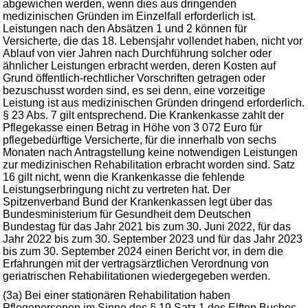
abgewichen werden, wenn dies aus dringenden
medizinischen Gründen im Einzelfall erforderlich ist.
Leistungen nach den Absätzen 1 und 2 können für
Versicherte, die das 18. Lebensjahr vollendet haben, nicht vor
Ablauf von vier Jahren nach Durchführung solcher oder
ähnlicher Leistungen erbracht werden, deren Kosten auf
Grund öffentlich-rechtlicher Vorschriften getragen oder
bezuschusst worden sind, es sei denn, eine vorzeitige
Leistung ist aus medizinischen Gründen dringend erforderlich.
§ 23 Abs. 7 gilt entsprechend. Die Krankenkasse zahlt der
Pflegekasse einen Betrag in Höhe von 3 072 Euro für
pflegebedürftige Versicherte, für die innerhalb von sechs
Monaten nach Antragstellung keine notwendigen Leistungen
zur medizinischen Rehabilitation erbracht worden sind. Satz
16 gilt nicht, wenn die Krankenkasse die fehlende
Leistungserbringung nicht zu vertreten hat. Der
Spitzenverband Bund der Krankenkassen legt über das
Bundesministerium für Gesundheit dem Deutschen
Bundestag für das Jahr 2021 bis zum 30. Juni 2022, für das
Jahr 2022 bis zum 30. September 2023 und für das Jahr 2023
bis zum 30. September 2024 einen Bericht vor, in dem die
Erfahrungen mit der vertragsärztlichen Verordnung von
geriatrischen Rehabilitationen wiedergegeben werden.
(3a) Bei einer stationären Rehabilitation haben
Pflegepersonen im Sinne des § 19 Satz 1 des Elften Buches