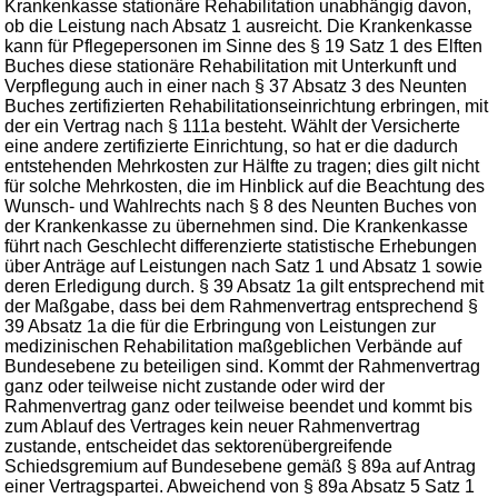
Krankenkasse stationäre Rehabilitation unabhängig davon,
ob die Leistung nach Absatz 1 ausreicht. Die Krankenkasse
kann für Pflegepersonen im Sinne des § 19 Satz 1 des Elften
Buches diese stationäre Rehabilitation mit Unterkunft und
Verpflegung auch in einer nach § 37 Absatz 3 des Neunten
Buches zertifizierten Rehabilitationseinrichtung erbringen, mit
der ein Vertrag nach § 111a besteht. Wählt der Versicherte
eine andere zertifizierte Einrichtung, so hat er die dadurch
entstehenden Mehrkosten zur Hälfte zu tragen; dies gilt nicht
für solche Mehrkosten, die im Hinblick auf die Beachtung des
Wunsch- und Wahlrechts nach § 8 des Neunten Buches von
der Krankenkasse zu übernehmen sind. Die Krankenkasse
führt nach Geschlecht differenzierte statistische Erhebungen
über Anträge auf Leistungen nach Satz 1 und Absatz 1 sowie
deren Erledigung durch. § 39 Absatz 1a gilt entsprechend mit
der Maßgabe, dass bei dem Rahmenvertrag entsprechend §
39 Absatz 1a die für die Erbringung von Leistungen zur
medizinischen Rehabilitation maßgeblichen Verbände auf
Bundesebene zu beteiligen sind. Kommt der Rahmenvertrag
ganz oder teilweise nicht zustande oder wird der
Rahmenvertrag ganz oder teilweise beendet und kommt bis
zum Ablauf des Vertrages kein neuer Rahmenvertrag
zustande, entscheidet das sektorenübergreifende
Schiedsgremium auf Bundesebene gemäß § 89a auf Antrag
einer Vertragspartei. Abweichend von § 89a Absatz 5 Satz 1