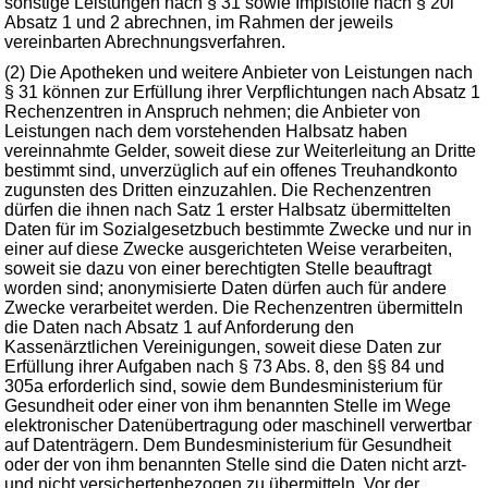
sonstige Leistungen nach § 31 sowie Impfstoffe nach § 20i
Absatz 1 und 2 abrechnen, im Rahmen der jeweils
vereinbarten Abrechnungsverfahren.
(2) Die Apotheken und weitere Anbieter von Leistungen nach
§ 31 können zur Erfüllung ihrer Verpflichtungen nach Absatz 1
Rechenzentren in Anspruch nehmen; die Anbieter von
Leistungen nach dem vorstehenden Halbsatz haben
vereinnahmte Gelder, soweit diese zur Weiterleitung an Dritte
bestimmt sind, unverzüglich auf ein offenes Treuhandkonto
zugunsten des Dritten einzuzahlen. Die Rechenzentren
dürfen die ihnen nach Satz 1 erster Halbsatz übermittelten
Daten für im Sozialgesetzbuch bestimmte Zwecke und nur in
einer auf diese Zwecke ausgerichteten Weise verarbeiten,
soweit sie dazu von einer berechtigten Stelle beauftragt
worden sind; anonymisierte Daten dürfen auch für andere
Zwecke verarbeitet werden. Die Rechenzentren übermitteln
die Daten nach Absatz 1 auf Anforderung den
Kassenärztlichen Vereinigungen, soweit diese Daten zur
Erfüllung ihrer Aufgaben nach § 73 Abs. 8, den §§ 84 und
305a erforderlich sind, sowie dem Bundesministerium für
Gesundheit oder einer von ihm benannten Stelle im Wege
elektronischer Datenübertragung oder maschinell verwertbar
auf Datenträgern. Dem Bundesministerium für Gesundheit
oder der von ihm benannten Stelle sind die Daten nicht arzt-
und nicht versichertenbezogen zu übermitteln. Vor der