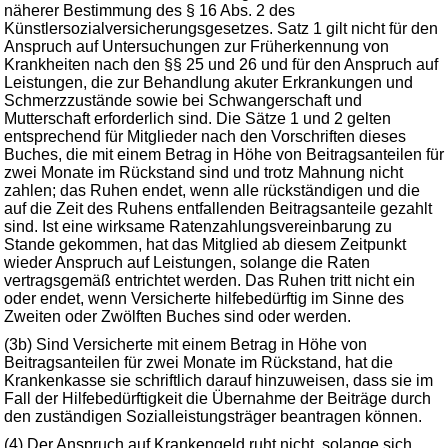
näherer Bestimmung des § 16 Abs. 2 des
Künstlersozialversicherungsgesetzes. Satz 1 gilt nicht für den
Anspruch auf Untersuchungen zur Früherkennung von
Krankheiten nach den §§ 25 und 26 und für den Anspruch auf
Leistungen, die zur Behandlung akuter Erkrankungen und
Schmerzzustände sowie bei Schwangerschaft und
Mutterschaft erforderlich sind. Die Sätze 1 und 2 gelten
entsprechend für Mitglieder nach den Vorschriften dieses
Buches, die mit einem Betrag in Höhe von Beitragsanteilen für
zwei Monate im Rückstand sind und trotz Mahnung nicht
zahlen; das Ruhen endet, wenn alle rückständigen und die
auf die Zeit des Ruhens entfallenden Beitragsanteile gezahlt
sind. Ist eine wirksame Ratenzahlungsvereinbarung zu
Stande gekommen, hat das Mitglied ab diesem Zeitpunkt
wieder Anspruch auf Leistungen, solange die Raten
vertragsgemäß entrichtet werden. Das Ruhen tritt nicht ein
oder endet, wenn Versicherte hilfebedürftig im Sinne des
Zweiten oder Zwölften Buches sind oder werden.
(3b) Sind Versicherte mit einem Betrag in Höhe von
Beitragsanteilen für zwei Monate im Rückstand, hat die
Krankenkasse sie schriftlich darauf hinzuweisen, dass sie im
Fall der Hilfebedürftigkeit die Übernahme der Beiträge durch
den zuständigen Sozialleistungsträger beantragen können.
(4) Der Anspruch auf Krankengeld ruht nicht, solange sich