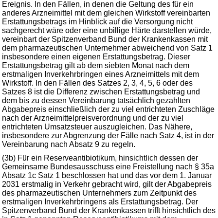
Ereignis. In den Fällen, in denen die Geltung des für ein
anderes Arzneimittel mit dem gleichen Wirkstoff vereinbarten
Erstattungsbetrags im Hinblick auf die Versorgung nicht
sachgerecht wäre oder eine unbillige Härte darstellen würde,
vereinbart der Spitzenverband Bund der Krankenkassen mit
dem pharmazeutischen Unternehmer abweichend von Satz 1
insbesondere einen eigenen Erstattungsbetrag. Dieser
Erstattungsbetrag gilt ab dem siebten Monat nach dem
erstmaligen Inverkehrbringen eines Arzneimittels mit dem
Wirkstoff. In den Fällen des Satzes 2, 3, 4, 5, 6 oder des
Satzes 8 ist die Differenz zwischen Erstattungsbetrag und
dem bis zu dessen Vereinbarung tatsächlich gezahlten
Abgabepreis einschließlich der zu viel entrichteten Zuschläge
nach der Arzneimittelpreisverordnung und der zu viel
entrichteten Umsatzsteuer auszugleichen. Das Nähere,
insbesondere zur Abgrenzung der Fälle nach Satz 4, ist in der
Vereinbarung nach Absatz 9 zu regeln.
(3b) Für ein Reserveantibiotikum, hinsichtlich dessen der
Gemeinsame Bundesausschuss eine Freistellung nach § 35a
Absatz 1c Satz 1 beschlossen hat und das vor dem 1. Januar
2031 erstmalig in Verkehr gebracht wird, gilt der Abgabepreis
des pharmazeutischen Unternehmers zum Zeitpunkt des
erstmaligen Inverkehrbringens als Erstattungsbetrag. Der
Spitzenverband Bund der Krankenkassen trifft hinsichtlich des