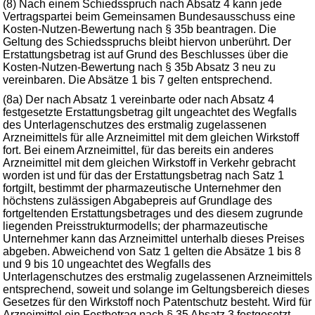
(8) Nach einem Schiedsspruch nach Absatz 4 kann jede
Vertragspartei beim Gemeinsamen Bundesausschuss eine
Kosten-Nutzen-Bewertung nach § 35b beantragen. Die
Geltung des Schiedsspruchs bleibt hiervon unberührt. Der
Erstattungsbetrag ist auf Grund des Beschlusses über die
Kosten-Nutzen-Bewertung nach § 35b Absatz 3 neu zu
vereinbaren. Die Absätze 1 bis 7 gelten entsprechend.
(8a) Der nach Absatz 1 vereinbarte oder nach Absatz 4
festgesetzte Erstattungsbetrag gilt ungeachtet des Wegfalls
des Unterlagenschutzes des erstmalig zugelassenen
Arzneimittels für alle Arzneimittel mit dem gleichen Wirkstoff
fort. Bei einem Arzneimittel, für das bereits ein anderes
Arzneimittel mit dem gleichen Wirkstoff in Verkehr gebracht
worden ist und für das der Erstattungsbetrag nach Satz 1
fortgilt, bestimmt der pharmazeutische Unternehmer den
höchstens zulässigen Abgabepreis auf Grundlage des
fortgeltenden Erstattungsbetrages und des diesem zugrunde
liegenden Preisstrukturmodells; der pharmazeutische
Unternehmer kann das Arzneimittel unterhalb dieses Preises
abgeben. Abweichend von Satz 1 gelten die Absätze 1 bis 8
und 9 bis 10 ungeachtet des Wegfalls des
Unterlagenschutzes des erstmalig zugelassenen Arzneimittels
entsprechend, soweit und solange im Geltungsbereich dieses
Gesetzes für den Wirkstoff noch Patentschutz besteht. Wird für
Arzneimittel ein Festbetrag nach § 35 Absatz 3 festgesetzt,