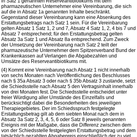
in Satz 1 genannten Reserveantibiotikums mit dem
pharmazeutischen Unternehmer eine Vereinbarung, die sich
auf die in Absatz 1a genannten Inhalte beschränkt.
Gegenstand dieser Vereinbarung kann eine Absenkung des
Erstattungsbetrags nach Satz 1 sein. Für die Vereinbarung
gelten Absatz 1 Satz 1, 2 und 7, Absatz 4 Satz 1, 2, 4 bis 7 und
Absatz 7 entsprechend; für den Erstattungsbetrag gelten
Absatz 3a Satz 1 und Absatz 8a entsprechend. Zum Zweck
der Umsetzung der Vereinbarung nach Satz 2 teilt der
pharmazeutische Unternehmer dem Spitzenverband Bund der
Krankenkassen auf Verlangen die Abgabezahlen und
Umsätze des Reserveantibiotikums mit.
(4) Kommt eine Vereinbarung nach Absatz 1 nicht innerhalb
von sechs Monaten nach Veröffentlichung des Beschlusses
nach § 35a Absatz 3 oder nach § 35b Absatz 3 zustande, setzt
die Schiedsstelle nach Absatz 5 den Vertragsinhalt innerhalb
von drei Monaten fest. Die Schiedsstelle entscheidet unter
freier Würdigung aller Umstände des Einzelfalls und
berücksichtigt dabei die Besonderheiten des jeweiligen
Therapiegebietes. Der im Schiedsspruch festgelegte
Erstattungsbetrag gilt ab dem siebten Monat nach dem in
Absatz 3a Satz 2, 3, 4, 5, 6 oder Satz 8 jeweils genannten
Ereignis mit der Maßgabe, dass die Differenz zwischen dem
von der Schiedsstelle festgelegten Erstattungsbetrag und dem
tatsächlich gezahlten Abgabepreis einschließlich der zu viel