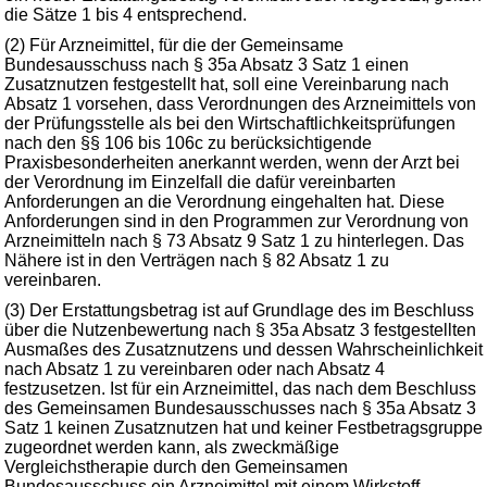
die Sätze 1 bis 4 entsprechend.
(2) Für Arzneimittel, für die der Gemeinsame
Bundesausschuss nach § 35a Absatz 3 Satz 1 einen
Zusatznutzen festgestellt hat, soll eine Vereinbarung nach
Absatz 1 vorsehen, dass Verordnungen des Arzneimittels von
der Prüfungsstelle als bei den Wirtschaftlichkeitsprüfungen
nach den §§ 106 bis 106c zu berücksichtigende
Praxisbesonderheiten anerkannt werden, wenn der Arzt bei
der Verordnung im Einzelfall die dafür vereinbarten
Anforderungen an die Verordnung eingehalten hat. Diese
Anforderungen sind in den Programmen zur Verordnung von
Arzneimitteln nach § 73 Absatz 9 Satz 1 zu hinterlegen. Das
Nähere ist in den Verträgen nach § 82 Absatz 1 zu
vereinbaren.
(3) Der Erstattungsbetrag ist auf Grundlage des im Beschluss
über die Nutzenbewertung nach § 35a Absatz 3 festgestellten
Ausmaßes des Zusatznutzens und dessen Wahrscheinlichkeit
nach Absatz 1 zu vereinbaren oder nach Absatz 4
festzusetzen. Ist für ein Arzneimittel, das nach dem Beschluss
des Gemeinsamen Bundesausschusses nach § 35a Absatz 3
Satz 1 keinen Zusatznutzen hat und keiner Festbetragsgruppe
zugeordnet werden kann, als zweckmäßige
Vergleichstherapie durch den Gemeinsamen
Bundesausschuss ein Arzneimittel mit einem Wirkstoff