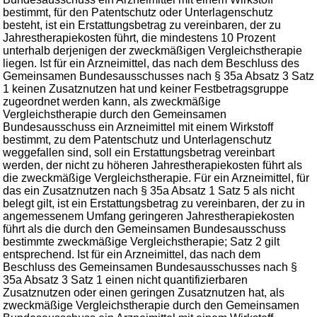
bestimmt, für den Patentschutz oder Unterlagenschutz
besteht, ist ein Erstattungsbetrag zu vereinbaren, der zu
Jahrestherapiekosten führt, die mindestens 10 Prozent
unterhalb derjenigen der zweckmäßigen Vergleichstherapie
liegen. Ist für ein Arzneimittel, das nach dem Beschluss des
Gemeinsamen Bundesausschusses nach § 35a Absatz 3 Satz
1 keinen Zusatznutzen hat und keiner Festbetragsgruppe
zugeordnet werden kann, als zweckmäßige
Vergleichstherapie durch den Gemeinsamen
Bundesausschuss ein Arzneimittel mit einem Wirkstoff
bestimmt, zu dem Patentschutz und Unterlagenschutz
weggefallen sind, soll ein Erstattungsbetrag vereinbart
werden, der nicht zu höheren Jahrestherapiekosten führt als
die zweckmäßige Vergleichstherapie. Für ein Arzneimittel, für
das ein Zusatznutzen nach § 35a Absatz 1 Satz 5 als nicht
belegt gilt, ist ein Erstattungsbetrag zu vereinbaren, der zu in
angemessenem Umfang geringeren Jahrestherapiekosten
führt als die durch den Gemeinsamen Bundesausschuss
bestimmte zweckmäßige Vergleichstherapie; Satz 2 gilt
entsprechend. Ist für ein Arzneimittel, das nach dem
Beschluss des Gemeinsamen Bundesausschusses nach §
35a Absatz 3 Satz 1 einen nicht quantifizierbaren
Zusatznutzen oder einen geringen Zusatznutzen hat, als
zweckmäßige Vergleichstherapie durch den Gemeinsamen