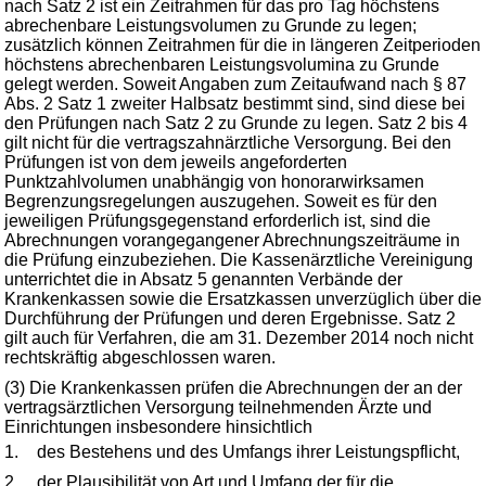
nach Satz 2 ist ein Zeitrahmen für das pro Tag höchstens
abrechenbare Leistungsvolumen zu Grunde zu legen;
zusätzlich können Zeitrahmen für die in längeren Zeitperioden
höchstens abrechenbaren Leistungsvolumina zu Grunde
gelegt werden. Soweit Angaben zum Zeitaufwand nach § 87
Abs. 2 Satz 1 zweiter Halbsatz bestimmt sind, sind diese bei
den Prüfungen nach Satz 2 zu Grunde zu legen. Satz 2 bis 4
gilt nicht für die vertragszahnärztliche Versorgung. Bei den
Prüfungen ist von dem jeweils angeforderten
Punktzahlvolumen unabhängig von honorarwirksamen
Begrenzungsregelungen auszugehen. Soweit es für den
jeweiligen Prüfungsgegenstand erforderlich ist, sind die
Abrechnungen vorangegangener Abrechnungszeiträume in
die Prüfung einzubeziehen. Die Kassenärztliche Vereinigung
unterrichtet die in Absatz 5 genannten Verbände der
Krankenkassen sowie die Ersatzkassen unverzüglich über die
Durchführung der Prüfungen und deren Ergebnisse. Satz 2
gilt auch für Verfahren, die am 31. Dezember 2014 noch nicht
rechtskräftig abgeschlossen waren.
(3) Die Krankenkassen prüfen die Abrechnungen der an der
vertragsärztlichen Versorgung teilnehmenden Ärzte und
Einrichtungen insbesondere hinsichtlich
1.
des Bestehens und des Umfangs ihrer Leistungspflicht,
2.
der Plausibilität von Art und Umfang der für die