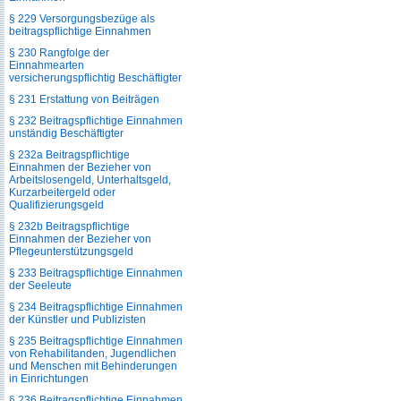
§ 229 Versorgungsbezüge als
beitragspflichtige Einnahmen
§ 230 Rangfolge der
Einnahmearten
versicherungspflichtig Beschäftigter
§ 231 Erstattung von Beiträgen
§ 232 Beitragspflichtige Einnahmen
unständig Beschäftigter
§ 232a Beitragspflichtige
Einnahmen der Bezieher von
Arbeitslosengeld, Unterhaltsgeld,
Kurzarbeitergeld oder
Qualifizierungsgeld
§ 232b Beitragspflichtige
Einnahmen der Bezieher von
Pflegeunterstützungsgeld
§ 233 Beitragspflichtige Einnahmen
der Seeleute
§ 234 Beitragspflichtige Einnahmen
der Künstler und Publizisten
§ 235 Beitragspflichtige Einnahmen
von Rehabilitanden, Jugendlichen
und Menschen mit Behinderungen
in Einrichtungen
§ 236 Beitragspflichtige Einnahmen