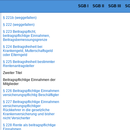
§ 221a Ergänzende
SGB I
SGB II
SGB III
SG
Bundeszuschüsse an den
Gesundheitsfonds
§ 221b (weggefallen)
§ 222 (weggefallen)
§ 223 Beitragspflicht,
beitragspflichtige Einnahmen,
Beitragsbemessungsgrenze
§ 224 Beitragsfreiheit bei
Krankengeld, Mutterschaftsgeld
oder Elterngeld
§ 225 Beitragsfreiheit bestimmter
Rentenantragsteller
Zweiter Titel
Beitragspflichtige Einnahmen der
Mitglieder
§ 226 Beitragspflichtige Einnahmen
versicherungspflichtig Beschäftigter
§ 227 Beitragspflichtige Einnahmen
versicherungspflichtiger
Rückkehrer in die gesetzliche
Krankenversicherung und bisher
nicht Versicherter
§ 228 Rente als beitragspflichtige
Einnahmen