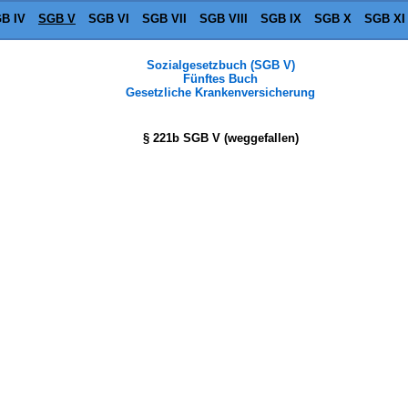
B IV
SGB V
SGB VI
SGB VII
SGB VIII
SGB IX
SGB X
SGB XI
Sozialgesetzbuch (SGB V)
Fünftes Buch
Gesetzliche Krankenversicherung
§ 221b SGB V (weggefallen)