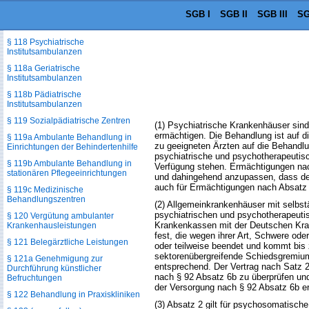
§ 117 Hochschulambulanzen
SGB I
SGB II
SGB III
SG
§ 117a Bundeswehrambulanzen
§ 118 Psychiatrische
Institutsambulanzen
§ 118a Geriatrische
Institutsambulanzen
§ 118b Pädiatrische
Institutsambulanzen
§ 119 Sozialpädiatrische Zentren
(1) Psychiatrische Krankenhäuser sin
ermächtigen. Die Behandlung ist auf d
§ 119a Ambulante Behandlung in
zu geeigneten Ärzten auf die Behandlu
Einrichtungen der Behindertenhilfe
psychiatrische und psychotherapeutisc
§ 119b Ambulante Behandlung in
Verfügung stehen. Ermächtigungen nac
stationären Pflegeeinrichtungen
und dahingehend anzupassen, dass den
auch für Ermächtigungen nach Absatz 
§ 119c Medizinische
Behandlungszentren
(2) Allgemeinkrankenhäuser mit selbstä
psychiatrischen und psychotherapeuti
§ 120 Vergütung ambulanter
Krankenkassen mit der Deutschen Kran
Krankenhausleistungen
fest, die wegen ihrer Art, Schwere od
§ 121 Belegärztliche Leistungen
oder teilweise beendet und kommt bis 
sektorenübergreifende Schiedsgremium 
§ 121a Genehmigung zur
entsprechend. Der Vertrag nach Satz 
Durchführung künstlicher
nach § 92 Absatz 6b zu überprüfen un
Befruchtungen
der Versorgung nach § 92 Absatz 6b er
§ 122 Behandlung in Praxiskliniken
(3) Absatz 2 gilt für psychosomatisch