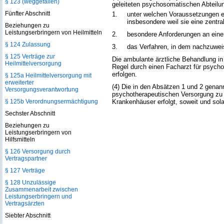
§ 123 (weggefallen)
geleiteten psychosomatischen Abteilun
Fünfter Abschnitt
1.
unter welchen Voraussetzungen e
insbesondere weil sie eine zentr
Beziehungen zu
Leistungserbringern von Heilmitteln
2.
besondere Anforderungen an eine 
§ 124 Zulassung
3.
das Verfahren, in dem nachzuweise
§ 125 Verträge zur
Die ambulante ärztliche Behandlung in
Heilmittelversorgung
Regel durch einen Facharzt für psycho
erfolgen.
§ 125a Heilmittelversorgung mit
erweiterter
(4) Die in den Absätzen 1 und 2 gen
Versorgungsverantwortung
psychotherapeutischen Versorgung zu 
§ 125b Verordnungsermächtigung
Krankenhäuser erfolgt, soweit und sol
Sechster Abschnitt
Beziehungen zu
Leistungserbringern von
Hilfsmitteln
§ 126 Versorgung durch
Vertragspartner
§ 127 Verträge
§ 128 Unzulässige
Zusammenarbeit zwischen
Leistungserbringern und
Vertragsärzten
Siebter Abschnitt