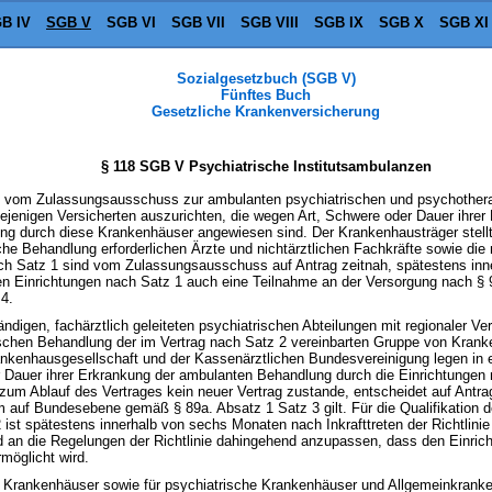
B IV
SGB V
SGB VI
SGB VII
SGB VIII
SGB IX
SGB X
SGB XI
Sozialgesetzbuch (SGB V)
Fünftes Buch
Gesetzliche Krankenversicherung
§ 118 SGB V Psychiatrische Institutsambulanzen
d vom Zulassungsausschuss zur ambulanten psychiatrischen und psychothera
iejenigen Versicherten auszurichten, die wegen Art, Schwere oder Dauer ihre
ng durch diese Krankenhäuser angewiesen sind. Der Krankenhausträger stellt 
he Behandlung erforderlichen Ärzte und nichtärztlichen Fachkräfte sowie die
h Satz 1 sind vom Zulassungsausschuss auf Antrag zeitnah, spätestens inn
 Einrichtungen nach Satz 1 auch eine Teilnahme an der Versorgung nach § 92
4.
ndigen, fachärztlich geleiteten psychiatrischen Abteilungen mit regionaler Ve
schen Behandlung der im Vertrag nach Satz 2 vereinbarten Gruppe von Krank
kenhausgesellschaft und der Kassenärztlichen Bundesvereinigung legen in 
er Dauer ihrer Erkrankung der ambulanten Behandlung durch die Einrichtungen 
zum Ablauf des Vertrages kein neuer Vertrag zustande, entscheidet auf Antrag
auf Bundesebene gemäß § 89a. Absatz 1 Satz 3 gilt. Für die Qualifikation d
2 ist spätestens innerhalb von sechs Monaten nach Inkrafttreten der Richt
d an die Regelungen der Richtlinie dahingehend anzupassen, dass den Einric
möglicht wird.
e Krankenhäuser sowie für psychiatrische Krankenhäuser und Allgemeinkranken