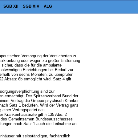
SGB XII
SGB XIV
ALG
peutischen Versorgung der Versicherten zu
r Erkrankung oder wegen zu großer Entfernung
sicher, dass die für die ambulante
 notwendigen Einrichtungen bei Bedarf zur
erhalb von sechs Monaten, zu überprüfen
 Absatz 6b ermöglicht wird. Satz 4 gilt
rsorgungsverpflichtung sind zur
en ermächtigt. Der Spitzenverband Bund der
einem Vertrag die Gruppe psychisch Kranker
nach Satz 1 bedürfen. Wird der Vertrag ganz
 einer Vertragspartei das
er Krankenhausärzte gilt § 135 Abs. 2
linie des Gemeinsamen Bundesausschusses
htungen nach Satz 1 auch die Teilnahme an
häuser mit selbständigen, fachärztlich