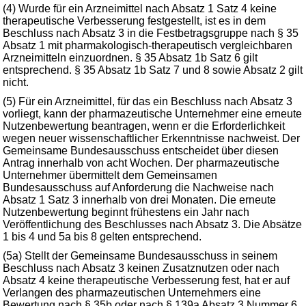
(4) Wurde für ein Arzneimittel nach Absatz 1 Satz 4 keine
therapeutische Verbesserung festgestellt, ist es in dem
Beschluss nach Absatz 3 in die Festbetragsgruppe nach § 35
Absatz 1 mit pharmakologisch-therapeutisch vergleichbaren
Arzneimitteln einzuordnen. § 35 Absatz 1b Satz 6 gilt
entsprechend. § 35 Absatz 1b Satz 7 und 8 sowie Absatz 2 gilt
nicht.
(5) Für ein Arzneimittel, für das ein Beschluss nach Absatz 3
vorliegt, kann der pharmazeutische Unternehmer eine erneute
Nutzenbewertung beantragen, wenn er die Erforderlichkeit
wegen neuer wissenschaftlicher Erkenntnisse nachweist. Der
Gemeinsame Bundesausschuss entscheidet über diesen
Antrag innerhalb von acht Wochen. Der pharmazeutische
Unternehmer übermittelt dem Gemeinsamen
Bundesausschuss auf Anforderung die Nachweise nach
Absatz 1 Satz 3 innerhalb von drei Monaten. Die erneute
Nutzenbewertung beginnt frühestens ein Jahr nach
Veröffentlichung des Beschlusses nach Absatz 3. Die Absätze
1 bis 4 und 5a bis 8 gelten entsprechend.
(5a) Stellt der Gemeinsame Bundesausschuss in seinem
Beschluss nach Absatz 3 keinen Zusatznutzen oder nach
Absatz 4 keine therapeutische Verbesserung fest, hat er auf
Verlangen des pharmazeutischen Unternehmers eine
Bewertung nach § 35b oder nach § 139a Absatz 3 Nummer 6