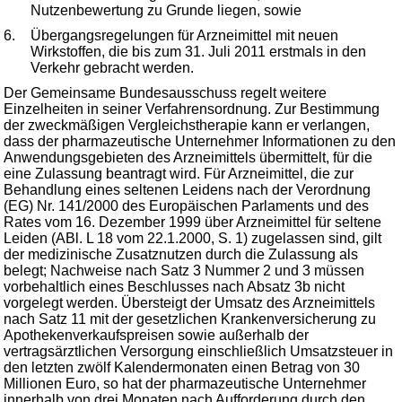
Nutzenbewertung zu Grunde liegen, sowie
6.
Übergangsregelungen für Arzneimittel mit neuen
Wirkstoffen, die bis zum 31. Juli 2011 erstmals in den
Verkehr gebracht werden.
Der Gemeinsame Bundesausschuss regelt weitere
Einzelheiten in seiner Verfahrensordnung. Zur Bestimmung
der zweckmäßigen Vergleichstherapie kann er verlangen,
dass der pharmazeutische Unternehmer Informationen zu den
Anwendungsgebieten des Arzneimittels übermittelt, für die
eine Zulassung beantragt wird. Für Arzneimittel, die zur
Behandlung eines seltenen Leidens nach der Verordnung
(EG) Nr. 141/2000 des Europäischen Parlaments und des
Rates vom 16. Dezember 1999 über Arzneimittel für seltene
Leiden (ABl. L 18 vom 22.1.2000, S. 1) zugelassen sind, gilt
der medizinische Zusatznutzen durch die Zulassung als
belegt; Nachweise nach Satz 3 Nummer 2 und 3 müssen
vorbehaltlich eines Beschlusses nach Absatz 3b nicht
vorgelegt werden. Übersteigt der Umsatz des Arzneimittels
nach Satz 11 mit der gesetzlichen Krankenversicherung zu
Apothekenverkaufspreisen sowie außerhalb der
vertragsärztlichen Versorgung einschließlich Umsatzsteuer in
den letzten zwölf Kalendermonaten einen Betrag von 30
Millionen Euro, so hat der pharmazeutische Unternehmer
innerhalb von drei Monaten nach Aufforderung durch den