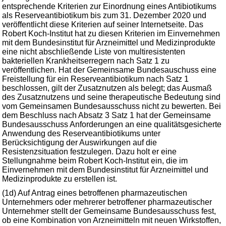
entsprechende Kriterien zur Einordnung eines Antibiotikums
als Reserveantibiotikum bis zum 31. Dezember 2020 und
veröffentlicht diese Kriterien auf seiner Internetseite. Das
Robert Koch-Institut hat zu diesen Kriterien im Einvernehmen
mit dem Bundesinstitut für Arzneimittel und Medizinprodukte
eine nicht abschließende Liste von multiresistenten
bakteriellen Krankheitserregern nach Satz 1 zu
veröffentlichen. Hat der Gemeinsame Bundesauschuss eine
Freistellung für ein Reserveantibiotikum nach Satz 1
beschlossen, gilt der Zusatznutzen als belegt; das Ausmaß
des Zusatznutzens und seine therapeutische Bedeutung sind
vom Gemeinsamen Bundesausschuss nicht zu bewerten. Bei
dem Beschluss nach Absatz 3 Satz 1 hat der Gemeinsame
Bundesausschuss Anforderungen an eine qualitätsgesicherte
Anwendung des Reserveantibiotikums unter
Berücksichtigung der Auswirkungen auf die
Resistenzsituation festzulegen. Dazu holt er eine
Stellungnahme beim Robert Koch-Institut ein, die im
Einvernehmen mit dem Bundesinstitut für Arzneimittel und
Medizinprodukte zu erstellen ist.
(1d) Auf Antrag eines betroffenen pharmazeutischen
Unternehmers oder mehrerer betroffener pharmazeutischer
Unternehmer stellt der Gemeinsame Bundesausschuss fest,
ob eine Kombination von Arzneimitteln mit neuen Wirkstoffen,