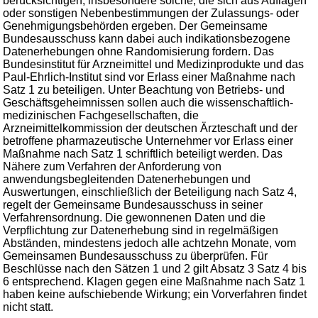
berücksichtigen, insbesondere solche, die sich aus Auflagen
oder sonstigen Nebenbestimmungen der Zulassungs- oder
Genehmigungsbehörden ergeben. Der Gemeinsame
Bundesausschuss kann dabei auch indikationsbezogene
Datenerhebungen ohne Randomisierung fordern. Das
Bundesinstitut für Arzneimittel und Medizinprodukte und das
Paul-Ehrlich-Institut sind vor Erlass einer Maßnahme nach
Satz 1 zu beteiligen. Unter Beachtung von Betriebs- und
Geschäftsgeheimnissen sollen auch die wissenschaftlich-
medizinischen Fachgesellschaften, die
Arzneimittelkommission der deutschen Ärzteschaft und der
betroffene pharmazeutische Unternehmer vor Erlass einer
Maßnahme nach Satz 1 schriftlich beteiligt werden. Das
Nähere zum Verfahren der Anforderung von
anwendungsbegleitenden Datenerhebungen und
Auswertungen, einschließlich der Beteiligung nach Satz 4,
regelt der Gemeinsame Bundesausschuss in seiner
Verfahrensordnung. Die gewonnenen Daten und die
Verpflichtung zur Datenerhebung sind in regelmäßigen
Abständen, mindestens jedoch alle achtzehn Monate, vom
Gemeinsamen Bundesausschuss zu überprüfen. Für
Beschlüsse nach den Sätzen 1 und 2 gilt Absatz 3 Satz 4 bis
6 entsprechend. Klagen gegen eine Maßnahme nach Satz 1
haben keine aufschiebende Wirkung; ein Vorverfahren findet
nicht statt.