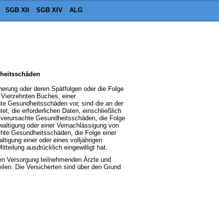
SGB XII
SGB XIV
ALG
dheitsschäden
cherung oder deren Spätfolgen oder die Folge
s Vierzehnten Buches, einer
te Gesundheitsschäden vor, sind die an der
t, die erforderlichen Daten, einschließlich
tverursachte Gesundheitsschäden, die Folge
ewaltigung oder einer Vernachlässigung von
achte Gesundheitsschäden, die Folge einer
tigung einer oder eines volljährigen
tteilung ausdrücklich eingewilligt hat.
chen Versorgung teilnehmenden Ärzte und
ilen. Die Versicherten sind über den Grund