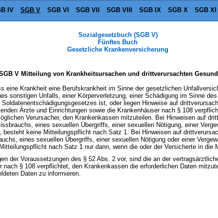
B IV
SGB V
SGB VI
SGB VII
SGB VIII
SGB IX
SGB X
SGB XI
Sozialgesetzbuch (SGB V)
Fünftes Buch
Gesetzliche Krankenversicherung
 SGB V Mitteilung von Krankheitsursachen und drittverursachten Gesun
ss eine Krankheit eine Berufskrankheit im Sinne der gesetzlichen Unfallversi
ines sonstigen Unfalls, einer Körperverletzung, einer Schädigung im Sinne de
oldatenentschädigungsgesetzes ist, oder liegen Hinweise auf drittverursach
enden Ärzte und Einrichtungen sowie die Krankenhäuser nach § 108 verpflichte
glichen Verursacher, den Krankenkassen mitzuteilen. Bei Hinweisen auf drit
issbrauchs, eines sexuellen Übergriffs, einer sexuellen Nötigung, einer Verg
 besteht keine Mitteilungspflicht nach Satz 1. Bei Hinweisen auf drittverurs
chs, eines sexuellen Übergriffs, einer sexuellen Nötigung oder einer Vergewal
itteilungspflicht nach Satz 1 nur dann, wenn die oder der Versicherte in die Mi
egen der Voraussetzungen des § 52 Abs. 2 vor, sind die an der vertragsärztli
 nach § 108 verpflichtet, den Krankenkassen die erforderlichen Daten mitzute
ldeten Daten zu informieren.