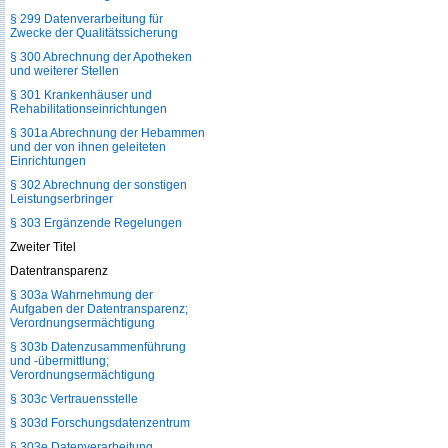
§ 299 Datenverarbeitung für
Zwecke der Qualitätssicherung
§ 300 Abrechnung der Apotheken
und weiterer Stellen
§ 301 Krankenhäuser und
Rehabilitationseinrichtungen
§ 301a Abrechnung der Hebammen
und der von ihnen geleiteten
Einrichtungen
§ 302 Abrechnung der sonstigen
Leistungserbringer
§ 303 Ergänzende Regelungen
Zweiter Titel
Datentransparenz
§ 303a Wahrnehmung der
Aufgaben der Datentransparenz;
Verordnungsermächtigung
§ 303b Datenzusammenführung
und -übermittlung;
Verordnungsermächtigung
§ 303c Vertrauensstelle
§ 303d Forschungsdatenzentrum
§ 303e Datenverarbeitung