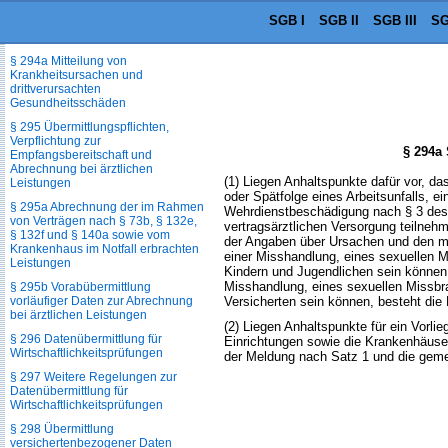
SGB I
SGB II
SGB III
SG
§ 294 Pflichten der
Leistungserbringer
§ 294a Mitteilung von
Krankheitsursachen und
drittverursachten
Gesundheitsschäden
§ 295 Übermittlungspflichten,
Verpflichtung zur
§ 294a
Empfangsbereitschaft und
Abrechnung bei ärztlichen
(1) Liegen Anhaltspunkte dafür vor, da
Leistungen
oder Spätfolge eines Arbeitsunfalls, e
§ 295a Abrechnung der im Rahmen
Wehrdienstbeschädigung nach § 3 des S
von Verträgen nach § 73b, § 132e,
vertragsärztlichen Versorgung teilnehm
§ 132f und § 140a sowie vom
der Angaben über Ursachen und den mö
Krankenhaus im Notfall erbrachten
einer Misshandlung, eines sexuellen M
Leistungen
Kindern und Jugendlichen sein können,
Misshandlung, eines sexuellen Missbrau
§ 295b Vorabübermittlung
vorläufiger Daten zur Abrechnung
Versicherten sein können, besteht die M
bei ärztlichen Leistungen
(2) Liegen Anhaltspunkte für ein Vorli
§ 296 Datenübermittlung für
Einrichtungen sowie die Krankenhäuser
Wirtschaftlichkeitsprüfungen
der Meldung nach Satz 1 und die geme
§ 297 Weitere Regelungen zur
Datenübermittlung für
Wirtschaftlichkeitsprüfungen
§ 298 Übermittlung
versichertenbezogener Daten