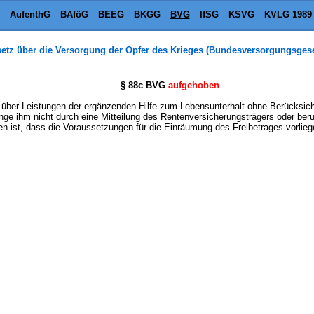
AufenthG
BAföG
BEEG
BKGG
BVG
IfSG
KSVG
KVLG 1989
etz über die Versorgung der Opfer des Krieges (Bundesversorgungsgese
§ 88c BVG
aufgehoben
t über Leistungen der ergänzenden Hilfe zum Lebensunterhalt ohne Berücksich
nge ihm nicht durch eine Mitteilung des Rentenversicherungsträgers oder ber
 ist, dass die Voraussetzungen für die Einräumung des Freibetrages vorlieg