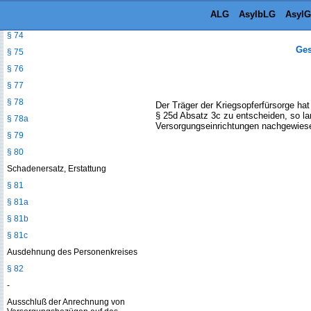
§ 72
ALG
AsylbLG
AsylG
§ 73
§ 74
Ges
§ 75
§ 76
§ 77
§ 78
Der Träger der Kriegsopferfürsorge ha
§ 25d Absatz 3c zu entscheiden, so la
§ 78a
Versorgungseinrichtungen nachgewiesen
§ 79
§ 80
Schadenersatz, Erstattung
§ 81
§ 81a
§ 81b
§ 81c
Ausdehnung des Personenkreises
§ 82
-
Ausschluß der Anrechnung von