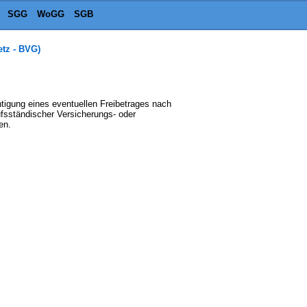
SGG
WoGG
SGB
tz - BVG)
tigung eines eventuellen Freibetrages nach
ufsständischer Versicherungs- oder
en.