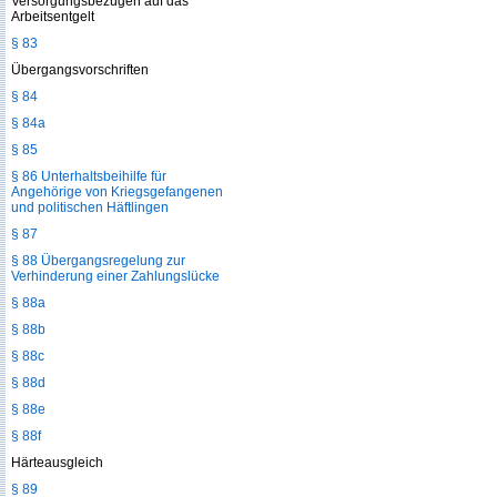
Versorgungsbezügen auf das
Arbeitsentgelt
§ 83
Übergangsvorschriften
§ 84
§ 84a
§ 85
§ 86 Unterhaltsbeihilfe für
Angehörige von Kriegsgefangenen
und politischen Häftlingen
§ 87
§ 88 Übergangsregelung zur
Verhinderung einer Zahlungslücke
§ 88a
§ 88b
§ 88c
§ 88d
§ 88e
§ 88f
Härteausgleich
§ 89