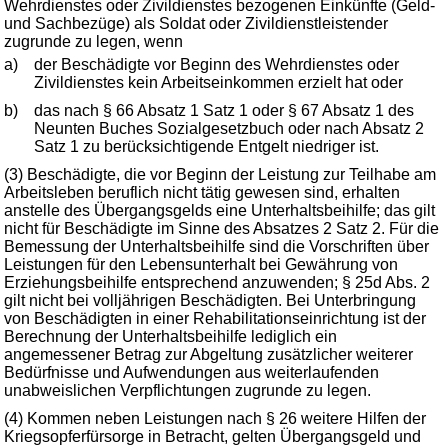
Wehrdienstes oder Zivildienstes bezogenen Einkünfte (Geld-
und Sachbezüge) als Soldat oder Zivildienstleistender
zugrunde zu legen, wenn
a)
der Beschädigte vor Beginn des Wehrdienstes oder
Zivildienstes kein Arbeitseinkommen erzielt hat oder
b)
das nach § 66 Absatz 1 Satz 1 oder § 67 Absatz 1 des
Neunten Buches Sozialgesetzbuch oder nach Absatz 2
Satz 1 zu berücksichtigende Entgelt niedriger ist.
(3) Beschädigte, die vor Beginn der Leistung zur Teilhabe am
Arbeitsleben beruflich nicht tätig gewesen sind, erhalten
anstelle des Übergangsgelds eine Unterhaltsbeihilfe; das gilt
nicht für Beschädigte im Sinne des Absatzes 2 Satz 2. Für die
Bemessung der Unterhaltsbeihilfe sind die Vorschriften über
Leistungen für den Lebensunterhalt bei Gewährung von
Erziehungsbeihilfe entsprechend anzuwenden; § 25d Abs. 2
gilt nicht bei volljährigen Beschädigten. Bei Unterbringung
von Beschädigten in einer Rehabilitationseinrichtung ist der
Berechnung der Unterhaltsbeihilfe lediglich ein
angemessener Betrag zur Abgeltung zusätzlicher weiterer
Bedürfnisse und Aufwendungen aus weiterlaufenden
unabweislichen Verpflichtungen zugrunde zu legen.
(4) Kommen neben Leistungen nach § 26 weitere Hilfen der
Kriegsopferfürsorge in Betracht, gelten Übergangsgeld und