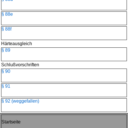
§ 88e
§ 88f
Härteausgleich
§ 89
Schlußvorschriften
§ 90
§ 91
§ 92 (weggefallen)
Startseite