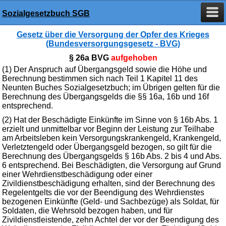
Sozialgesetzbuch SGB
Gesetz über die Versorgung der Opfer des Krieges
(Bundesversorgungsgesetz - BVG)
§ 26a BVG
aufgehoben
(1) Der Anspruch auf Übergangsgeld sowie die Höhe und
Berechnung bestimmen sich nach Teil 1 Kapitel 11 des
Neunten Buches Sozialgesetzbuch; im Übrigen gelten für die
Berechnung des Übergangsgelds die §§ 16a, 16b und 16f
entsprechend.
(2) Hat der Beschädigte Einkünfte im Sinne von § 16b Abs. 1
erzielt und unmittelbar vor Beginn der Leistung zur Teilhabe
am Arbeitsleben kein Versorgungskrankengeld, Krankengeld,
Verletztengeld oder Übergangsgeld bezogen, so gilt für die
Berechnung des Übergangsgelds § 16b Abs. 2 bis 4 und Abs.
6 entsprechend. Bei Beschädigten, die Versorgung auf Grund
einer Wehrdienstbeschädigung oder einer
Zivildienstbeschädigung erhalten, sind der Berechnung des
Regelentgelts die vor der Beendigung des Wehrdienstes
bezogenen Einkünfte (Geld- und Sachbezüge) als Soldat, für
Soldaten, die Wehrsold bezogen haben, und für
Zivildienstleistende, zehn Achtel der vor der Beendigung des