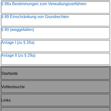
§ 88a Bestimmungen zum Verwaltungsverfahren
§ 89 Einschränkung von Grundrechten
§ 90 (weggefallen)
Anlage I (zu § 26a)
Anlage II (zu § 29a)
Startseite
Volltextsuche
Links