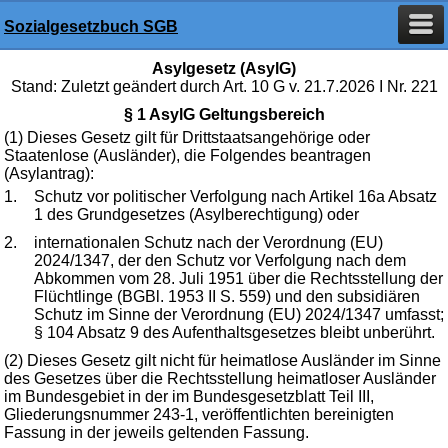
Sozialgesetzbuch SGB
Asylgesetz (AsylG)
Stand: Zuletzt geändert durch Art. 10 G v. 21.7.2026 I Nr. 221
§ 1 AsylG Geltungsbereich
(1) Dieses Gesetz gilt für Drittstaatsangehörige oder
Staatenlose (Ausländer), die Folgendes beantragen
(Asylantrag):
1.
Schutz vor politischer Verfolgung nach Artikel 16a Absatz
1 des Grundgesetzes (Asylberechtigung) oder
2.
internationalen Schutz nach der Verordnung (EU)
2024/1347, der den Schutz vor Verfolgung nach dem
Abkommen vom 28. Juli 1951 über die Rechtsstellung der
Flüchtlinge (BGBl. 1953 II S. 559) und den subsidiären
Schutz im Sinne der Verordnung (EU) 2024/1347 umfasst;
§ 104 Absatz 9 des Aufenthaltsgesetzes bleibt unberührt.
(2) Dieses Gesetz gilt nicht für heimatlose Ausländer im Sinne
des Gesetzes über die Rechtsstellung heimatloser Ausländer
im Bundesgebiet in der im Bundesgesetzblatt Teil III,
Gliederungsnummer 243-1, veröffentlichten bereinigten
Fassung in der jeweils geltenden Fassung.