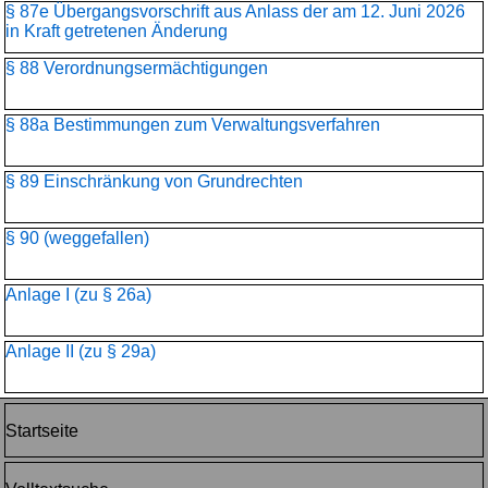
§ 87e Übergangsvorschrift aus Anlass der am 12. Juni 2026
in Kraft getretenen Änderung
§ 88 Verordnungsermächtigungen
§ 88a Bestimmungen zum Verwaltungsverfahren
§ 89 Einschränkung von Grundrechten
§ 90 (weggefallen)
Anlage I (zu § 26a)
Anlage II (zu § 29a)
Startseite