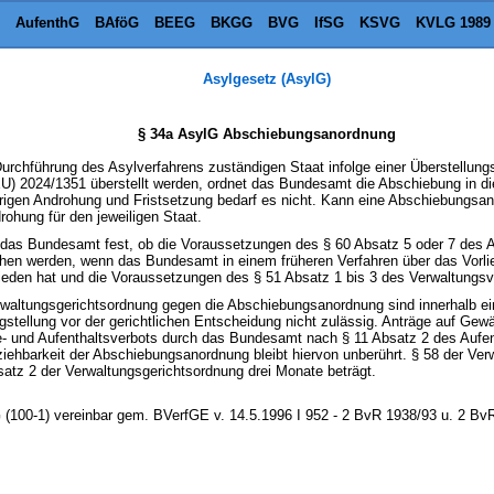
AufenthG
BAföG
BEEG
BKGG
BVG
IfSG
KSVG
KVLG 1989
Asylgesetz (AsylG)
§ 34a AsylG Abschiebungsanordnung
e Durchführung des Asylverfahrens zuständigen Staat infolge einer Überstellun
EU) 2024/1351 überstellt werden, ordnet das Bundesamt die Abschiebung in die
rigen Androhung und Fristsetzung bedarf es nicht. Kann eine Abschiebungsan
hung für den jeweiligen Staat.
lt das Bundesamt fest, ob die Voraussetzungen des § 60 Absatz 5 oder 7 des A
hen werden, wenn das Bundesamt in einem früheren Verfahren über das Vorl
eden hat und die Voraussetzungen des § 51 Absatz 1 bis 3 des Verwaltungsve
erwaltungsgerichtsordnung gegen die Abschiebungsanordnung sind innerhalb e
agstellung vor der gerichtlichen Entscheidung nicht zulässig. Anträge auf Ge
e- und Aufenthaltsverbots durch das Bundesamt nach § 11 Absatz 2 des Aufen
iehbarkeit der Abschiebungsanordnung bleibt hiervon unberührt. § 58 der Verw
atz 2 der Verwaltungsgerichtsordnung drei Monate beträgt.
G (100-1) vereinbar gem. BVerfGE v. 14.5.1996 I 952 - 2 BvR 1938/93 u. 2 Bv