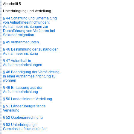
Abschnitt 5
Unterbringung und Verteilung
§ 44 Schaffung und Unterhaltung
von Aufnahmeeinrichtungen;
Aufnahmeeinrichtungen zur
Durchführung von Verfahren bei
Sekundärmigration
§ 45 Aufnahmequoten
§ 46 Bestimmung der zuständigen
Aufnahmeeinrichtung
§ 47 Aufenthalt in
Aufnahmeeinrichtungen
§ 48 Beendigung der Verpflichtung,
in einer Aufnahmeeinrichtung zu
wohnen
§ 49 Entlassung aus der
Aufnahmeeinrichtung
§ 50 Landesinterne Verteilung
§ 51 Länderübergreifende
Verteilung
§ 52 Quotenanrechnung
§ 53 Unterbringung in
Gemeinschaftsunterkünften