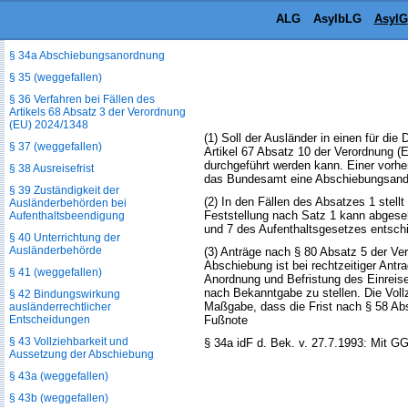
Aufenthaltsbeendigung
ALG
AsylbLG
AsylG
§ 34 Abschiebungsandrohung
§ 34a Abschiebungsanordnung
§ 35 (weggefallen)
§ 36 Verfahren bei Fällen des
Artikels 68 Absatz 3 der Verordnung
(EU) 2024/1348
(1) Soll der Ausländer in einen für di
§ 37 (weggefallen)
Artikel 67 Absatz 10 der Verordnung (
durchgeführt werden kann. Einer vorhe
§ 38 Ausreisefrist
das Bundesamt eine Abschiebungsandro
§ 39 Zuständigkeit der
(2) In den Fällen des Absatzes 1 stel
Ausländerbehörden bei
Feststellung nach Satz 1 kann abgese
Aufenthaltsbeendigung
und 7 des Aufenthaltsgesetzes entschi
§ 40 Unterrichtung der
Ausländerbehörde
(3) Anträge nach § 80 Absatz 5 der V
Abschiebung ist bei rechtzeitiger Antr
§ 41 (weggefallen)
Anordnung und Befristung des Einreis
nach Bekanntgabe zu stellen. Die Vollz
§ 42 Bindungswirkung
Maßgabe, dass die Frist nach § 58 Abs
ausländerrechtlicher
Entscheidungen
Fußnote
§ 43 Vollziehbarkeit und
§ 34a idF d. Bek. v. 27.7.1993: Mit G
Aussetzung der Abschiebung
§ 43a (weggefallen)
§ 43b (weggefallen)