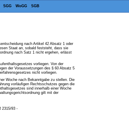
SGG
WoGG
SGB
gsentscheidung nach Artikel 42 Absatz 1 oder
sen Staat an, sobald feststeht, dass sie
ordnung nach Satz 1 nicht ergehen, erlässt
ufenthaltsgesetzes vorliegen. Von der
iegen der Voraussetzungen des § 60 Absatz 5
rfahrensgesetzes nicht vorliegen.
iner Woche nach Bekanntgabe zu stellen. Die
währung vorläufigen Rechtsschutzes gegen die
thaltsgesetzes sind innerhalb einer Woche
altungsgerichtsordnung gilt mit der
R 2315/93 -