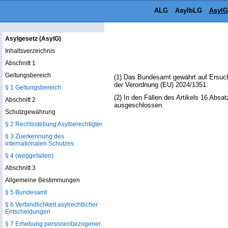
ALG
AsylbLG
AsylG
Asylgesetz (AsylG)
Inhaltsverzeichnis
Abschnitt 1
Geltungsbereich
(1) Das Bundesamt gewährt auf Ersuche
der Verordnung (EU) 2024/1351.
§ 1 Geltungsbereich
(2) In den Fällen des Artikels 16 Abs
Abschnitt 2
ausgeschlossen.
Schutzgewährung
§ 2 Rechtsstellung Asylberechtigter
§ 3 Zuerkennung des
internationalen Schutzes
§ 4 (weggefallen)
Abschnitt 3
Allgemeine Bestimmungen
§ 5 Bundesamt
§ 6 Verbindlichkeit asylrechtlicher
Entscheidungen
§ 7 Erhebung personenbezogener