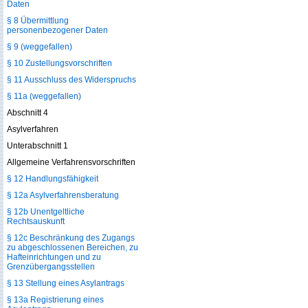
Daten
§ 8 Übermittlung
personenbezogener Daten
§ 9 (weggefallen)
§ 10 Zustellungsvorschriften
§ 11 Ausschluss des Widerspruchs
§ 11a (weggefallen)
Abschnitt 4
Asylverfahren
Unterabschnitt 1
Allgemeine Verfahrensvorschriften
§ 12 Handlungsfähigkeit
§ 12a Asylverfahrensberatung
§ 12b Unentgeltliche
Rechtsauskunft
§ 12c Beschränkung des Zugangs
zu abgeschlossenen Bereichen, zu
Hafteinrichtungen und zu
Grenzübergangsstellen
§ 13 Stellung eines Asylantrags
§ 13a Registrierung eines