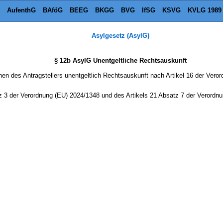
AufenthG
BAföG
BEEG
BKGG
BVG
IfSG
KSVG
KVLG 1989
Asylgesetz (AsylG)
§ 12b AsylG Unentgeltliche Rechtsauskunft
n des Antragstellers unentgeltlich Rechtsauskunft nach Artikel 16 der Veror
atz 3 der Verordnung (EU) 2024/1348 und des Artikels 21 Absatz 7 der Verordn