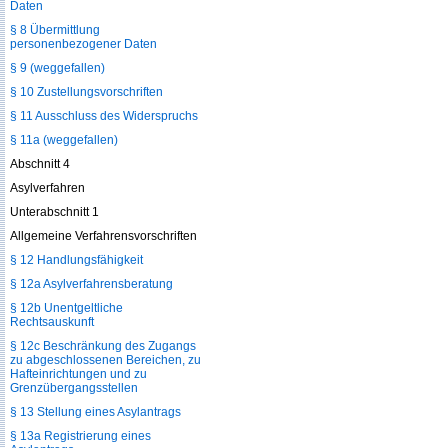
Daten
§ 8 Übermittlung
personenbezogener Daten
§ 9 (weggefallen)
§ 10 Zustellungsvorschriften
§ 11 Ausschluss des Widerspruchs
§ 11a (weggefallen)
Abschnitt 4
Asylverfahren
Unterabschnitt 1
Allgemeine Verfahrensvorschriften
§ 12 Handlungsfähigkeit
§ 12a Asylverfahrensberatung
§ 12b Unentgeltliche
Rechtsauskunft
§ 12c Beschränkung des Zugangs
zu abgeschlossenen Bereichen, zu
Hafteinrichtungen und zu
Grenzübergangsstellen
§ 13 Stellung eines Asylantrags
§ 13a Registrierung eines