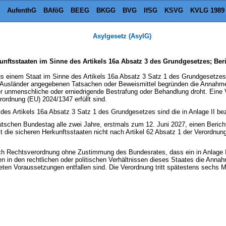
AufenthG
BAföG
BEEG
BKGG
BVG
IfSG
KSVG
KVLG 1989
Asylgesetz (AsylG)
unftsstaaten im Sinne des Artikels 16a Absatz 3 des Grundgesetzes; Be
us einem Staat im Sinne des Artikels 16a Absatz 3 Satz 1 des Grundgesetzes i
m Ausländer angegebenen Tatsachen oder Beweismittel begründen die Annahm
er unmenschliche oder erniedrigende Bestrafung oder Behandlung droht. Eine
ordnung (EU) 2024/1347 erfüllt sind.
 des Artikels 16a Absatz 3 Satz 1 des Grundgesetzes sind die in Anlage II be
tschen Bundestag alle zwei Jahre, erstmals zum 12. Juni 2027, einen Bericht
t die sicheren Herkunftsstaaten nicht nach Artikel 62 Absatz 1 der Verordn
ch Rechtsverordnung ohne Zustimmung des Bundesrates, dass ein in Anlage II
n in den rechtlichen oder politischen Verhältnissen dieses Staates die Annah
en Voraussetzungen entfallen sind. Die Verordnung tritt spätestens sechs Mo