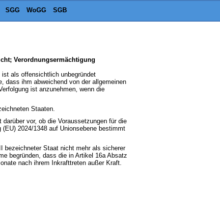
SGG
WoGG
SGB
richt; Verordnungsermächtigung
st als offensichtlich unbegründet
e, dass ihm abweichend von der allgemeinen
 Verfolgung ist anzunehmen, wenn die
zeichneten Staaten.
 darüber vor, ob die Voraussetzungen für die
ung (EU) 2024/1348 auf Unionsebene bestimmt
 bezeichneter Staat nicht mehr als sicherer
me begründen, dass die in Artikel 16a Absatz
nate nach ihrem Inkrafttreten außer Kraft.