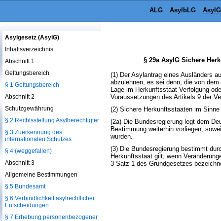
ALG
AsylbLG
AsylG
Asylgesetz (AsylG)
Inhaltsverzeichnis
§ 29a AsylG Sichere Herk
Abschnitt 1
Geltungsbereich
(1) Der Asylantrag eines Ausländers a
abzulehnen, es sei denn, die von de
§ 1 Geltungsbereich
Lage im Herkunftsstaat Verfolgung od
Abschnitt 2
Voraussetzungen des Artikels 9 der Ver
Schutzgewährung
(2) Sichere Herkunftsstaaten im Sinne
§ 2 Rechtsstellung Asylberechtigter
(2a) Die Bundesregierung legt dem Deu
Bestimmung weiterhin vorliegen, sowei
§ 3 Zuerkennung des
wurden.
internationalen Schutzes
(3) Die Bundesregierung bestimmt dur
§ 4 (weggefallen)
Herkunftsstaat gilt, wenn Veränderunge
Abschnitt 3
3 Satz 1 des Grundgesetzes bezeichnet
Allgemeine Bestimmungen
§ 5 Bundesamt
§ 6 Verbindlichkeit asylrechtlicher
Entscheidungen
§ 7 Erhebung personenbezogener