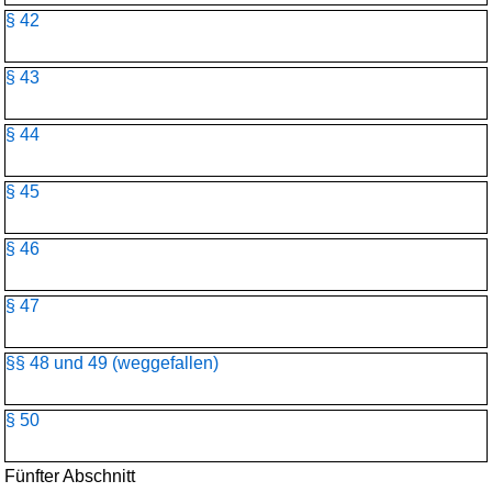
§ 42
§ 43
§ 44
§ 45
§ 46
§ 47
§§ 48 und 49 (weggefallen)
§ 50
Fünfter Abschnitt