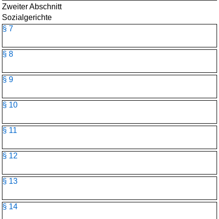
Zweiter Abschnitt
Sozialgerichte
§ 7
§ 8
§ 9
§ 10
§ 11
§ 12
§ 13
§ 14