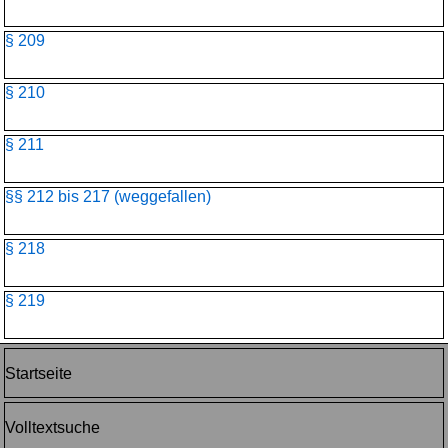
§ 209
§ 210
§ 211
§§ 212 bis 217 (weggefallen)
§ 218
§ 219
Startseite
Volltextsuche