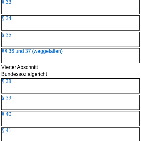
§ 33
§ 34
§ 35
§§ 36 und 37 (weggefallen)
Vierter Abschnitt
Bundessozialgericht
§ 38
§ 39
§ 40
§ 41