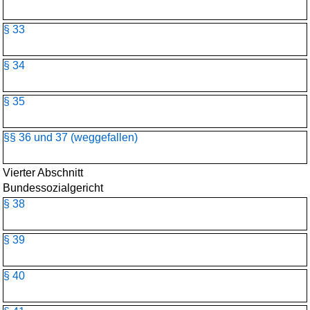
§ 33
§ 34
§ 35
§§ 36 und 37 (weggefallen)
Vierter Abschnitt
Bundessozialgericht
§ 38
§ 39
§ 40