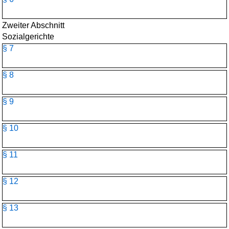
Zweiter Abschnitt
Sozialgerichte
§ 7
§ 8
§ 9
§ 10
§ 11
§ 12
§ 13