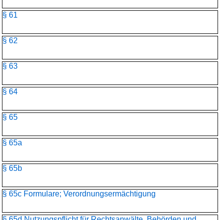
§ 61
§ 62
§ 63
§ 64
§ 65
§ 65a
§ 65b
§ 65c Formulare; Verordnungsermächtigung
§ 65d Nutzungspflicht für Rechtsanwälte, Behörden und