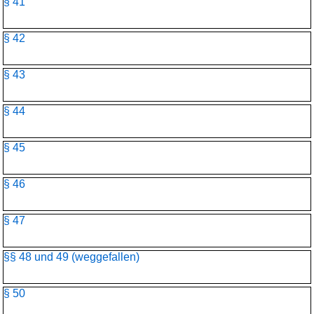
§ 41
§ 42
§ 43
§ 44
§ 45
§ 46
§ 47
§§ 48 und 49 (weggefallen)
§ 50