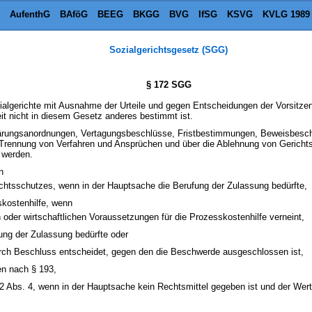
AufenthG
BAföG
BEEG
BKGG
BVG
IfSG
KSVG
KVLG 1989
Sozialgerichtsgesetz (SGG)
§ 172 SGG
algerichte mit Ausnahme der Urteile und gegen Entscheidungen der Vorsitzen
it nicht in diesem Gesetz anderes bestimmt ist.
klärungsanordnungen, Vertagungsbeschlüsse, Fristbestimmungen, Beweisbesc
 Trennung von Verfahren und Ansprüchen und über die Ablehnung von Gerich
 werden.
n
echtsschutzes, wenn in der Hauptsache die Berufung der Zulassung bedürfte,
kostenhilfe, wenn
 oder wirtschaftlichen Voraussetzungen für die Prozesskostenhilfe verneint,
ung der Zulassung bedürfte oder
urch Beschluss entscheidet, gegen den die Beschwerde ausgeschlossen ist,
n nach § 193,
 Abs. 4, wenn in der Hauptsache kein Rechtsmittel gegeben ist und der W