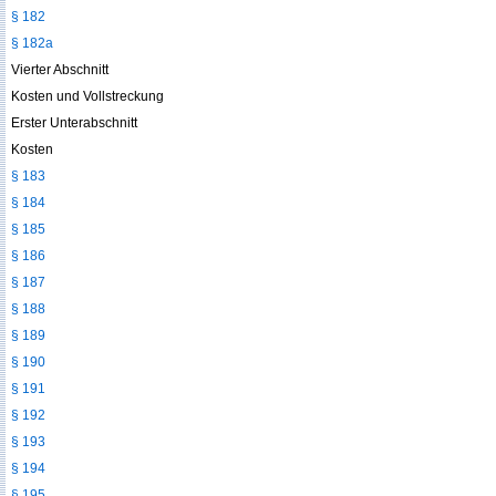
§ 182
§ 182a
Vierter Abschnitt
Kosten und Vollstreckung
Erster Unterabschnitt
Kosten
§ 183
§ 184
§ 185
§ 186
§ 187
§ 188
§ 189
§ 190
§ 191
§ 192
§ 193
§ 194
§ 195