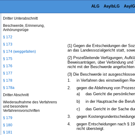
§ 170a
ALG
AsylbLG
AsylG
§ 171
Dritter Unterabschnitt
Beschwerde, Erinnerung,
Anhörungsrüge
§ 172
§ 173
(1) Gegen die Entscheidungen der Sozi
an das Landessozialgericht statt, sowe
§ 174 (weggefallen)
(2) Prozeßleitende Verfügungen, Auf
§ 175
Beweisanträgen, über Verbindung und
§ 176
nicht mit der Beschwerde angefochten
§ 177
(3) Die Beschwerde ist ausgeschlosse
1.
in Verfahren des einstweiligen R
§ 178
§ 178a
2.
gegen die Ablehnung von Prozess
a)
das Gericht die persönlichen
Dritter Abschnitt
b)
in der Hauptsache die Beruf
Wiederaufnahme des Verfahrens
und besondere
c)
das Gericht in der Sache d
Verfahrensvorschriften
3.
gegen Kostengrundentscheidunge
§ 179
4.
gegen Entscheidungen nach § 192
§ 180
nicht übersteigt.
§ 181