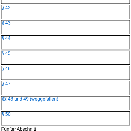
§ 42
§ 43
§ 44
§ 45
§ 46
§ 47
§§ 48 und 49 (weggefallen)
§ 50
Fünfter Abschnitt