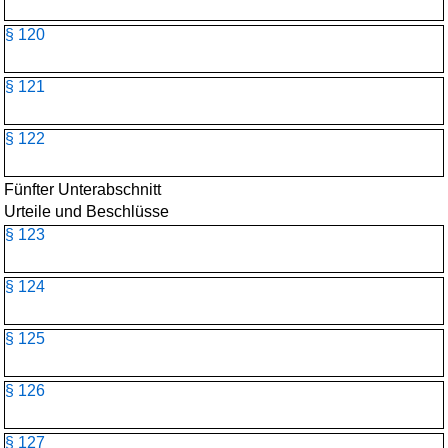
§ 120
§ 121
§ 122
Fünfter Unterabschnitt
Urteile und Beschlüsse
§ 123
§ 124
§ 125
§ 126
§ 127