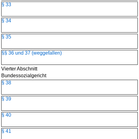
§ 33
§ 34
§ 35
§§ 36 und 37 (weggefallen)
Vierter Abschnitt
Bundessozialgericht
§ 38
§ 39
§ 40
§ 41