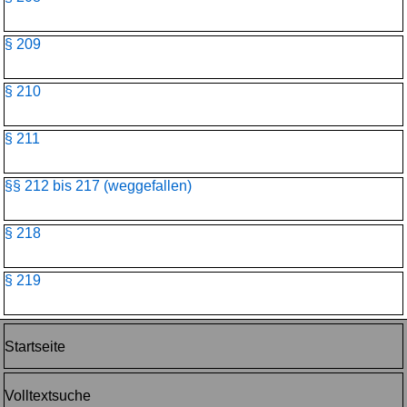
§ 209
§ 210
§ 211
§§ 212 bis 217 (weggefallen)
§ 218
§ 219
Startseite
Volltextsuche