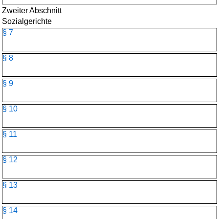
Zweiter Abschnitt
Sozialgerichte
§ 7
§ 8
§ 9
§ 10
§ 11
§ 12
§ 13
§ 14