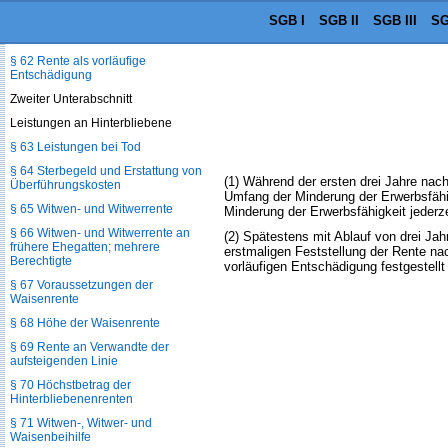
SGB I
SGB II
SGB III
SG
§ 61 Renten für Beamte und
Berufssoldaten
§ 62 Rente als vorläufige
Entschädigung
Zweiter Unterabschnitt
Leistungen an Hinterbliebene
§ 63 Leistungen bei Tod
§ 64 Sterbegeld und Erstattung von
(1) Während der ersten drei Jahre nach
Überführungskosten
Umfang der Minderung der Erwerbsfähig
§ 65 Witwen- und Witwerrente
Minderung der Erwerbsfähigkeit jederz
§ 66 Witwen- und Witwerrente an
(2) Spätestens mit Ablauf von drei Jah
frühere Ehegatten; mehrere
erstmaligen Feststellung der Rente n
Berechtigte
vorläufigen Entschädigung festgestellt
§ 67 Voraussetzungen der
Waisenrente
§ 68 Höhe der Waisenrente
§ 69 Rente an Verwandte der
aufsteigenden Linie
§ 70 Höchstbetrag der
Hinterbliebenenrenten
§ 71 Witwen-, Witwer- und
Waisenbeihilfe