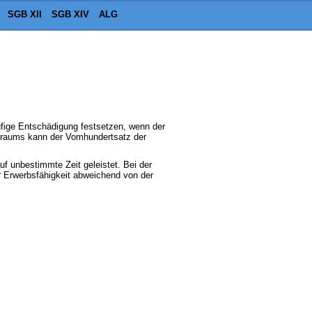
SGB XII
SGB XIV
ALG
äufige Entschädigung festsetzen, wenn der
itraums kann der Vomhundertsatz der
uf unbestimmte Zeit geleistet. Bei der
r Erwerbsfähigkeit abweichend von der