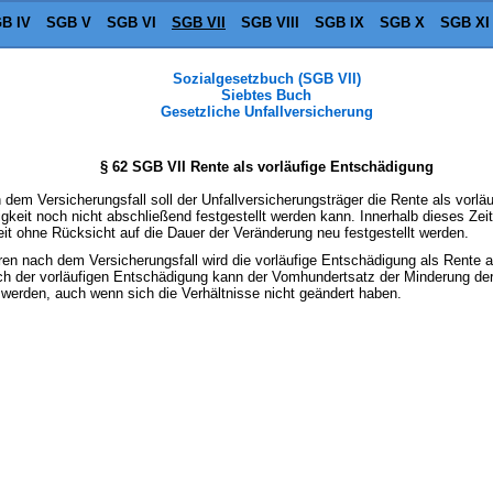
B IV
SGB V
SGB VI
SGB VII
SGB VIII
SGB IX
SGB X
SGB XI
Sozialgesetzbuch (SGB VII)
Siebtes Buch
Gesetzliche Unfallversicherung
§ 62 SGB VII Rente als vorläufige Entschädigung
 dem Versicherungsfall soll der Unfallversicherungsträger die Rente als vorl
keit noch nicht abschließend festgestellt werden kann. Innerhalb dieses Ze
eit ohne Rücksicht auf die Dauer der Veränderung neu festgestellt werden.
ren nach dem Versicherungsfall wird die vorläufige Entschädigung als Rente a
ach der vorläufigen Entschädigung kann der Vomhundertsatz der Minderung de
 werden, auch wenn sich die Verhältnisse nicht geändert haben.