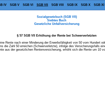
B IV
SGB V
SGB VI
SGB VII
SGB VIII
SGB IX
SGB X
SGB XI
Sozialgesetzbuch (SGB VII)
Siebtes Buch
Gesetzliche Unfallversicherung
§ 57 SGB VII Erhöhung der Rente bei Schwerverletzten
eine Rente nach einer Minderung der Erwerbsfähigkeit von 50 vom Hundert od
ie Zahl 50 erreichen (Schwerverletzte), infolge des Versicherungsfalls ein
nte aus der gesetzlichen Rentenversicherung, erhöht sich die Rente um 10 v