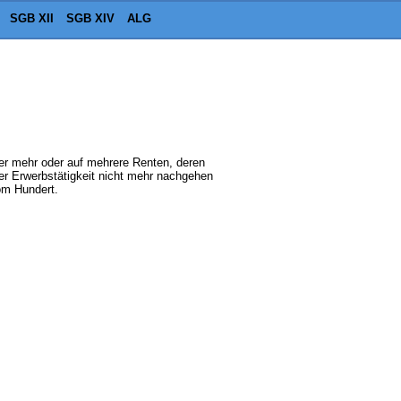
SGB XII
SGB XIV
ALG
er mehr oder auf mehrere Renten, deren
er Erwerbstätigkeit nicht mehr nachgehen
om Hundert.