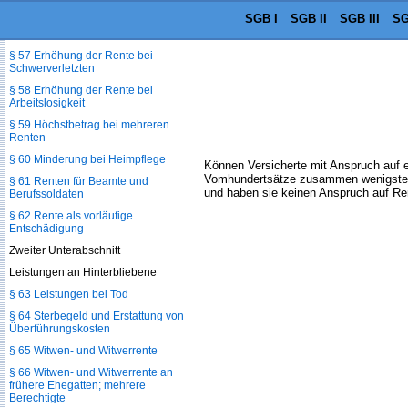
SGB I
SGB II
SGB III
SG
§ 56 Voraussetzungen und Höhe
des Rentenanspruchs
§ 57 Erhöhung der Rente bei
Schwerverletzten
§ 58 Erhöhung der Rente bei
Arbeitslosigkeit
§ 59 Höchstbetrag bei mehreren
Renten
§ 60 Minderung bei Heimpflege
Können Versicherte mit Anspruch auf 
Vomhundertsätze zusammen wenigstens d
§ 61 Renten für Beamte und
und haben sie keinen Anspruch auf Re
Berufssoldaten
§ 62 Rente als vorläufige
Entschädigung
Zweiter Unterabschnitt
Leistungen an Hinterbliebene
§ 63 Leistungen bei Tod
§ 64 Sterbegeld und Erstattung von
Überführungskosten
§ 65 Witwen- und Witwerrente
§ 66 Witwen- und Witwerrente an
frühere Ehegatten; mehrere
Berechtigte