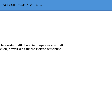
SGB XII
SGB XIV
ALG
r landwirtschaftlichen Berufsgenossenschaft
len, soweit dies für die Beitragserhebung