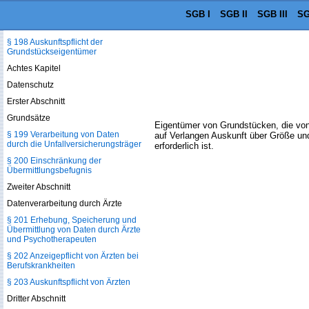
SGB I
SGB II
SGB III
SG
§ 197 Übermittlungspflicht weiterer
Behörden
§ 198 Auskunftspflicht der
Grundstückseigentümer
Achtes Kapitel
Datenschutz
Erster Abschnitt
Grundsätze
Eigentümer von Grundstücken, die von 
§ 199 Verarbeitung von Daten
auf Verlangen Auskunft über Größe und
durch die Unfallversicherungsträger
erforderlich ist.
§ 200 Einschränkung der
Übermittlungsbefugnis
Zweiter Abschnitt
Datenverarbeitung durch Ärzte
§ 201 Erhebung, Speicherung und
Übermittlung von Daten durch Ärzte
und Psychotherapeuten
§ 202 Anzeigepflicht von Ärzten bei
Berufskrankheiten
§ 203 Auskunftspflicht von Ärzten
Dritter Abschnitt