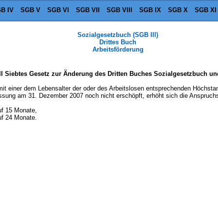
B IV
SGB V
SGB VI
SGB VII
SGB VIII
SGB IX
SGB X
SGB XI
Sozialgesetzbuch (SGB III)
Drittes Buch
Arbeitsförderung
II Siebtes Gesetz zur Änderung des Dritten Buches Sozialgesetzbuch un
 mit einer dem Lebensalter der oder des Arbeitslosen entsprechenden Höchsta
ung am 31. Dezember 2007 noch nicht erschöpft, erhöht sich die Anspruchsd
uf 15 Monate,
uf 24 Monate.