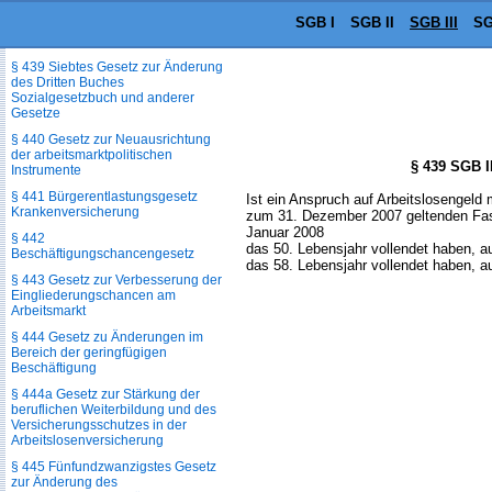
Dienstleistungen am Arbeitsmarkt
SGB I
SGB II
SGB III
SG
§ 438 (weggefallen)
§ 439 Siebtes Gesetz zur Änderung
des Dritten Buches
Sozialgesetzbuch und anderer
Gesetze
§ 440 Gesetz zur Neuausrichtung
der arbeitsmarktpolitischen
§ 439 SGB I
Instrumente
§ 441 Bürgerentlastungsgesetz
Ist ein Anspruch auf Arbeitslosengeld
Krankenversicherung
zum 31. Dezember 2007 geltenden Fass
Januar 2008
§ 442
das 50. Lebensjahr vollendet haben, a
Beschäftigungschancengesetz
das 58. Lebensjahr vollendet haben, a
§ 443 Gesetz zur Verbesserung der
Eingliederungschancen am
Arbeitsmarkt
§ 444 Gesetz zu Änderungen im
Bereich der geringfügigen
Beschäftigung
§ 444a Gesetz zur Stärkung der
beruflichen Weiterbildung und des
Versicherungsschutzes in der
Arbeitslosenversicherung
§ 445 Fünfundzwanzigstes Gesetz
zur Änderung des