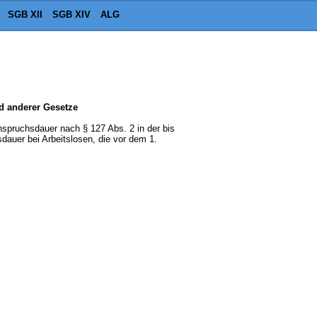
SGB XII
SGB XIV
ALG
d anderer Gesetze
nspruchsdauer nach § 127 Abs. 2 in der bis
auer bei Arbeitslosen, die vor dem 1.