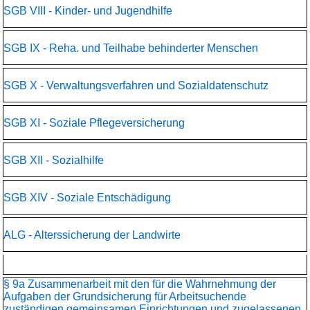
SGB VIII
§ 3 Leistungen der Arbeitsförderung
SGB IX
§ 4 Vorrang der Vermittlung
SGB X
§ 5 Vorrang der aktiven Arbeitsförderung
SGB XI
§ 6 (weggefallen)
SGB XII
§ 7 Auswahl von Leistungen der aktiven Arbeitsförderung
SGB XIV
§ 8 Vereinbarkeit von Familie und Beruf
ALG
§ 9 Ortsnahe Leistungserbringung
§ 9a Zusammenarbeit mit den für die Wahrnehmung der
Aufgaben der Grundsicherung für Arbeitsuchende
zuständigen gemeinsamen Einrichtungen und zugelassenen