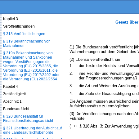
Versicherungsverträge
§ 317 Pfleger im Insolvenzfall
Kapitel 3
Gesetz über
Veröffentlichungen
§ 318 Veröffentlichungen
§ 319 Bekanntmachung von
Maßnahmen
(1) Die Bundesanstalt veröffentlicht jä
Wahrnehmungen auf dem Gebiet des V
§ 319a Bekanntmachung von
Maßnahmen und Sanktionen
(2) Ebenso veröffentlicht sie
wegen Verstößen gegen die
1.
die Texte der Rechts- und Verwal
Verordnung (EU) 2015/2365, die
Verordnung (EU) 2016/1011, die
2.
ihre Rechts- und Verwaltungsgru
Verordnung (EU) 2017/2402 oder
der Prognoserechnungen gemäß 
die Verordnung (EU) 2022/2554
3.
die Art und Weise der Ausübung 
Kapitel 4
4.
die Ziele der Beaufsichtigung und
Zuständigkeit
Die Angaben müssen ausreichend sein,
Abschnitt 1
Aufsichtsansätze zu ermöglichen.
Bundesaufsicht
(3) Die Veröffentlichungen nach den A
§ 320 Bundesanstalt für
Fußnote
Finanzdienstleistungsaufsicht
(+++ § 318 Abs. 3: Zur Anwendung vgl
§ 321 Übertragung der Aufsicht auf
eine Landesaufsichtsbehörde