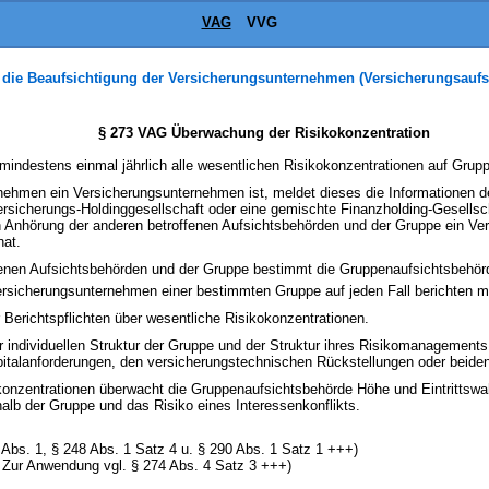
VAG
VVG
 die Beaufsichtigung der Versicherungsunternehmen (Versicherungsaufs
§ 273 VAG Überwachung der Risikokonzentration
mindestens einmal jährlich alle wesentlichen Risikokonzentrationen auf Gru
ernehmen ein Versicherungsunternehmen ist, meldet dieses die Informationen 
rsicherungs-Holdinggesellschaft oder eine gemischte Finanzholding-Gesellscha
ch Anhörung der anderen betroffenen Aufsichtsbehörden und der Gruppe ein V
hat.
fenen Aufsichtsbehörden und der Gruppe bestimmt die Gruppenaufsichtsbehör
Versicherungsunternehmen einer bestimmten Gruppe auf jeden Fall berichten 
erichtspflichten über wesentliche Risikokonzentrationen.
r individuellen Struktur der Gruppe und der Struktur ihres Risikomanagement
kapitalanforderungen, den versicherungstechnischen Rückstellungen oder beide
okonzentrationen überwacht die Gruppenaufsichtsbehörde Höhe und Eintrittswah
alb der Gruppe und das Risiko eines Interessenkonflikts.
Abs. 1, § 248 Abs. 1 Satz 4 u. § 290 Abs. 1 Satz 1 +++)
: Zur Anwendung vgl. § 274 Abs. 4 Satz 3 +++)