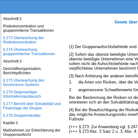
Versicherungs-Holdinggesellschaft
oder gemischten Finanzholding-
Gesellschaft
Abschnitt 2
Gesetz über
Risikokonzentration und
gruppeninterne Transaktionen
§ 273 Überwachung der
Risikokonzentration
(1) Der Gruppenaufsichtsbehörde sind 
§ 274 Überwachung
gruppeninterner Transaktionen
(2) Sofern das oberste beteiligte Unt
oberste beteiligte Unternehmen eine Ve
Abschnitt 3
sofern nicht die Aufsichtsbehörde na
verpflichtetes Unternehmen bestimmt 
Geschäftsorganisation,
Berichtspflichten
(3) Nach Anhörung der anderen betrof
§ 275 Überwachung des
1.
die Arten von Risiken, über die 
Governance-Systems
2.
angemessene Schwellenwerte für B
§ 276 Gegenseitiger
Informationsaustausch
Bei der Bestimmung der Risiken ist de
orientieren sich an den Solvabilitäts
§ 277 Bericht über Solvabilität und
Finanzlage der Gruppe
(4) Bei der Beaufsichtigung der Risik
das mögliche Ansteckungsrisiko innerh
§ 278 Gruppenstruktur
Fußnote
Kapitel 3
(+++ § 273: Zur Anwendung vgl. § 247 
Maßnahmen zur Erleichterung der
(+++ § 273 Abs. 3 Satz 2 u. 3, Abs. 4
Gruppenaufsicht