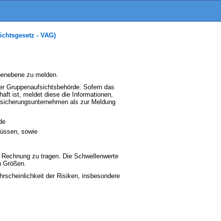
ichtsgesetz - VAG)
ppenebene zu melden.
der Gruppenaufsichtsbehörde. Sofern das
ft ist, meldet diese die Informationen,
ersicherungsunternehmen als zur Meldung
de
müssen, sowie
s Rechnung zu tragen. Die Schwellenwerte
n Größen.
rscheinlichkeit der Risiken, insbesondere