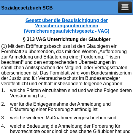
Sozialgesetzbuch SGB
Gesetz über die Beaufsichtigung der
Versicherungsunternehmen
(Versicherungsaufsichtsgesetz - VAG)
§ 313 VAG Unterrichtung der Gläubiger
(1) Mit dem Eröffnungsbeschluss ist den Gläubigern ein
Formblatt zu übersenden, das mit den Worten „Aufforderung
zur Anmeldung und Erläuterung einer Forderung. Fristen
beachten!“ und den entsprechenden Übersetzungen in
sämtlichen Amtssprachen der Mitglied- oder Vertragsstaaten
überschrieben ist. Das Formblatt wird vom Bundesministerium
der Justiz und für Verbraucherschutz im Bundesanzeiger
veröffentlicht und enthält insbesondere folgende Angaben:
1.
welche Fristen einzuhalten sind und welche Folgen deren
Versäumung hat;
2.
wer für die Entgegennahme der Anmeldung und
Erläuterung einer Forderung zuständig ist;
3.
welche weiteren Maßnahmen vorgeschrieben sind;
4.
welche Bedeutung die Anmeldung der Forderung für
bevorrechtigte oder dinglich gesicherte Gläubiger hat und