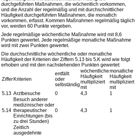
durchgeführten Maßnahmen, die wöchentlich vorkommen,
und die Anzahl der regelmäßig und mit durchschnittlicher
Häufigkeit durchgeführten Maßnahmen, die monatlich
vorkommen, erfasst. Kommen Maßnahmen regelmäßig täglich
vor, werden 60 Punkte vergeben.
Jede regelmäßige wöchentliche Maßnahme wird mit 8,6
Punkten gewertet. Jede regelmäßige monatliche Maßnahme
wird mit zwei Punkten gewertet.
Die durchschnittliche wöchentliche oder monatliche
Häufigkeit der Kriterien der Ziffern 5.13 bis 5.K wird wie folgt
erhoben und mit den nachstehenden Punkten gewertet:
wöchentliche
monatliche
entfällt
Häufigkeit
Häufigkeit
Ziffer
Kriterien
oder
multipliziert
multipliziert
selbständig
mit
mit
5.13
Arztbesuche
0
4,3
1
Besuch anderer
medizinischer oder
5.14
therapeutischer
0
4,3
1
Einrichtungen (bis
zu drei Stunden)
Zeitlich
ausgedehnte