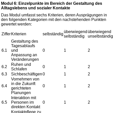
Modul 6: Einzelpunkte im Bereich der Gestaltung des
Alltagslebens und sozialer Kontakte
Das Modul umfasst sechs Kriterien, deren Ausprägungen in
den folgenden Kategorien mit den nachstehenden Punkten
gewertet werden:
überwiegend
überwiegend
Ziffer
Kriterien
selbständig
selbständig
unselbständig
Gestaltung des
Tagesablaufs
6.1
und
0
1
2
Anpassung an
Veränderungen
Ruhen und
6.2
0
1
2
Schlafen
6.3
Sichbeschäftigen
0
1
2
Vornehmen von
in die Zukunft
6.4
0
1
2
gerichteten
Planungen
Interaktion mit
6.5
Personen im
0
1
2
direkten Kontakt
Kontaktpflege zu