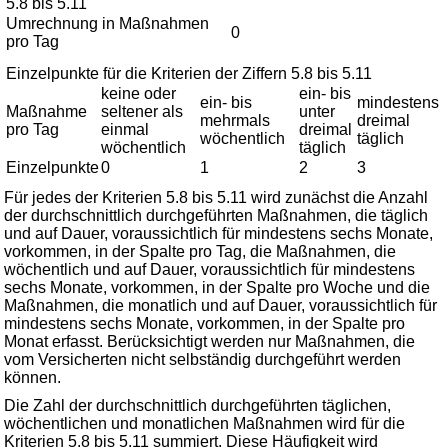
5.8 bis 5.11
Umrechnung in Maßnahmen
0
pro Tag
Einzelpunkte für die Kriterien der Ziffern 5.8 bis 5.11
keine oder
ein- bis
ein- bis
mindestens
Maßnahme
seltener als
unter
mehrmals
dreimal
pro Tag
einmal
dreimal
wöchentlich
täglich
wöchentlich
täglich
Einzelpunkte
0
1
2
3
Für jedes der Kriterien 5.8 bis 5.11 wird zunächst die Anzahl
der durchschnittlich durchgeführten Maßnahmen, die täglich
und auf Dauer, voraussichtlich für mindestens sechs Monate,
vorkommen, in der Spalte pro Tag, die Maßnahmen, die
wöchentlich und auf Dauer, voraussichtlich für mindestens
sechs Monate, vorkommen, in der Spalte pro Woche und die
Maßnahmen, die monatlich und auf Dauer, voraussichtlich für
mindestens sechs Monate, vorkommen, in der Spalte pro
Monat erfasst. Berücksichtigt werden nur Maßnahmen, die
vom Versicherten nicht selbständig durchgeführt werden
können.
Die Zahl der durchschnittlich durchgeführten täglichen,
wöchentlichen und monatlichen Maßnahmen wird für die
Kriterien 5.8 bis 5.11 summiert. Diese Häufigkeit wird