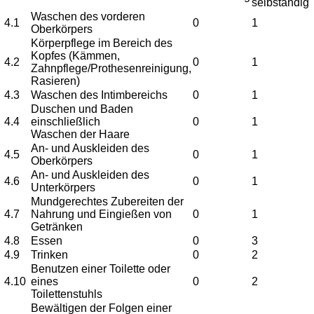
selbständig
Waschen des vorderen
4.1
0
1
Oberkörpers
Körperpflege im Bereich des
Kopfes (Kämmen,
4.2
0
1
Zahnpflege/Prothesenreinigung,
Rasieren)
4.3
Waschen des Intimbereichs
0
1
Duschen und Baden
4.4
einschließlich
0
1
Waschen der Haare
An- und Auskleiden des
4.5
0
1
Oberkörpers
An- und Auskleiden des
4.6
0
1
Unterkörpers
Mundgerechtes Zubereiten der
4.7
Nahrung und Eingießen von
0
1
Getränken
4.8
Essen
0
3
4.9
Trinken
0
2
Benutzen einer Toilette oder
4.10
eines
0
2
Toilettenstuhls
Bewältigen der Folgen einer