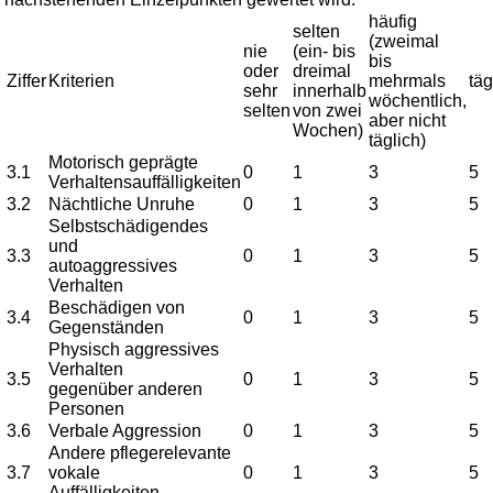
häufig
selten
(zweimal
nie
(ein- bis
bis
oder
dreimal
Ziffer
Kriterien
mehrmals
täg
sehr
innerhalb
wöchentlich,
selten
von zwei
aber nicht
Wochen)
täglich)
Motorisch geprägte
3.1
0
1
3
5
Verhaltensauffälligkeiten
3.2
Nächtliche Unruhe
0
1
3
5
Selbstschädigendes
und
3.3
0
1
3
5
autoaggressives
Verhalten
Beschädigen von
3.4
0
1
3
5
Gegenständen
Physisch aggressives
Verhalten
3.5
0
1
3
5
gegenüber anderen
Personen
3.6
Verbale Aggression
0
1
3
5
Andere pflegerelevante
3.7
vokale
0
1
3
5
Auffälligkeiten