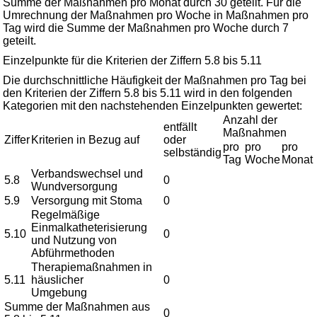
Summe der Maßnahmen pro Monat durch 30 geteilt. Für die
Umrechnung der Maßnahmen pro Woche in Maßnahmen pro
Tag wird die Summe der Maßnahmen pro Woche durch 7
geteilt.
Einzelpunkte für die Kriterien der Ziffern 5.8 bis 5.11
Die durchschnittliche Häufigkeit der Maßnahmen pro Tag bei
den Kriterien der Ziffern 5.8 bis 5.11 wird in den folgenden
Kategorien mit den nachstehenden Einzelpunkten gewertet:
Anzahl der
entfällt
Maßnahmen
Ziffer
Kriterien in Bezug auf
oder
pro
pro
pro
selbständig
Tag
Woche
Monat
Verbandswechsel und
5.8
0
Wundversorgung
5.9
Versorgung mit Stoma
0
Regelmäßige
Einmalkatheterisierung
5.10
0
und Nutzung von
Abführmethoden
Therapiemaßnahmen in
5.11
häuslicher
0
Umgebung
Summe der Maßnahmen aus
0