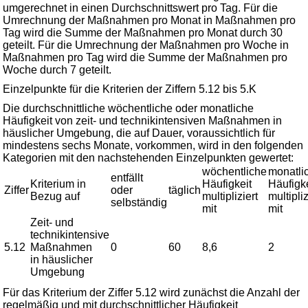
umgerechnet in einen Durchschnittswert pro Tag. Für die
Umrechnung der Maßnahmen pro Monat in Maßnahmen pro
Tag wird die Summe der Maßnahmen pro Monat durch 30
geteilt. Für die Umrechnung der Maßnahmen pro Woche in
Maßnahmen pro Tag wird die Summe der Maßnahmen pro
Woche durch 7 geteilt.
Einzelpunkte für die Kriterien der Ziffern 5.12 bis 5.K
Die durchschnittliche wöchentliche oder monatliche
Häufigkeit von zeit- und technikintensiven Maßnahmen in
häuslicher Umgebung, die auf Dauer, voraussichtlich für
mindestens sechs Monate, vorkommen, wird in den folgenden
Kategorien mit den nachstehenden Einzelpunkten gewertet:
wöchentliche
monatli
entfällt
Kriterium in
Häufigkeit
Häufigke
Ziffer
oder
täglich
Bezug auf
multipliziert
multipliz
selbständig
mit
mit
Zeit- und
technikintensive
5.12
Maßnahmen
0
60
8,6
2
in häuslicher
Umgebung
Für das Kriterium der Ziffer 5.12 wird zunächst die Anzahl der
regelmäßig und mit durchschnittlicher Häufigkeit