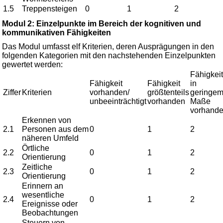
1.5
Treppensteigen
0
1
2
Modul 2: Einzelpunkte im Bereich der kognitiven und
kommunikativen Fähigkeiten
Das Modul umfasst elf Kriterien, deren Ausprägungen in den
folgenden Kategorien mit den nachstehenden Einzelpunkten
gewertet werden:
Fähigkeit
Fähigkeit
Fähigkeit
in
Ziffer
Kriterien
vorhanden/
größtenteils
geringe
unbeeinträchtigt
vorhanden
Maße
vorhand
Erkennen von
2.1
Personen aus dem
0
1
2
näheren Umfeld
Örtliche
2.2
0
1
2
Orientierung
Zeitliche
2.3
0
1
2
Orientierung
Erinnern an
wesentliche
2.4
0
1
2
Ereignisse oder
Beobachtungen
Steuern von