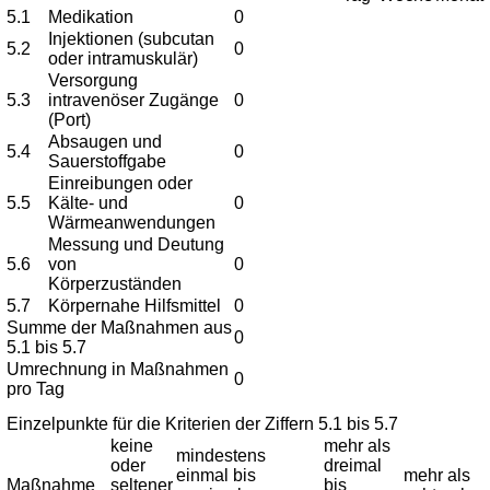
5.1
Medikation
0
Injektionen (subcutan
5.2
0
oder intramuskulär)
Versorgung
5.3
intravenöser Zugänge
0
(Port)
Absaugen und
5.4
0
Sauerstoffgabe
Einreibungen oder
5.5
Kälte- und
0
Wärmeanwendungen
Messung und Deutung
5.6
von
0
Körperzuständen
5.7
Körpernahe Hilfsmittel
0
Summe der Maßnahmen aus
0
5.1 bis 5.7
Umrechnung in Maßnahmen
0
pro Tag
Einzelpunkte für die Kriterien der Ziffern 5.1 bis 5.7
keine
mehr als
mindestens
oder
dreimal
einmal bis
mehr als
Maßnahme
seltener
bis