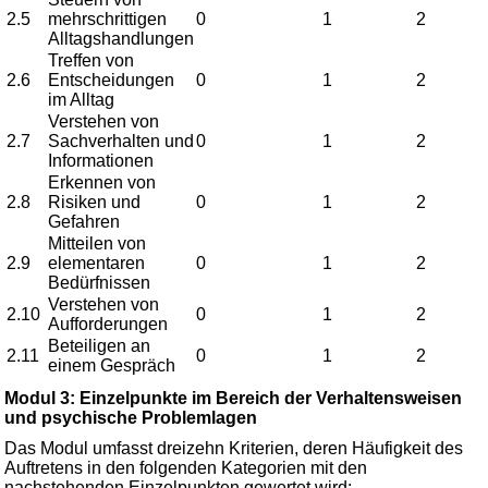
2.5
mehrschrittigen
0
1
2
Alltagshandlungen
Treffen von
2.6
Entscheidungen
0
1
2
im Alltag
Verstehen von
2.7
Sachverhalten und
0
1
2
Informationen
Erkennen von
2.8
Risiken und
0
1
2
Gefahren
Mitteilen von
2.9
elementaren
0
1
2
Bedürfnissen
Verstehen von
2.10
0
1
2
Aufforderungen
Beteiligen an
2.11
0
1
2
einem Gespräch
Modul 3: Einzelpunkte im Bereich der Verhaltensweisen
und psychische Problemlagen
Das Modul umfasst dreizehn Kriterien, deren Häufigkeit des
Auftretens in den folgenden Kategorien mit den
nachstehenden Einzelpunkten gewertet wird: