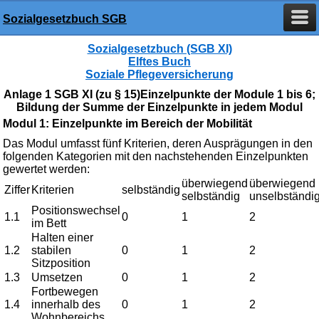
Sozialgesetzbuch SGB
Sozialgesetzbuch (SGB XI)
Elftes Buch
Soziale Pflegeversicherung
Anlage 1 SGB XI (zu § 15)Einzelpunkte der Module 1 bis 6;
Bildung der Summe der Einzelpunkte in jedem Modul
Modul 1: Einzelpunkte im Bereich der Mobilität
Das Modul umfasst fünf Kriterien, deren Ausprägungen in den
folgenden Kategorien mit den nachstehenden Einzelpunkten
gewertet werden:
überwiegend
überwiegend
Ziffer
Kriterien
selbständig
selbständig
unselbständi
Positionswechsel
1.1
0
1
2
im Bett
Halten einer
1.2
stabilen
0
1
2
Sitzposition
1.3
Umsetzen
0
1
2
Fortbewegen
1.4
innerhalb des
0
1
2
Wohnbereichs