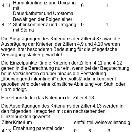
Harninkontinenz und Umgang
4.11
0
1
mit
Dauerkatheter und Urostoma
Bewältigen der Folgen einer
4.12
Stuhlinkontinenz und Umgang
0
1
mit Stoma
Die Ausprägungen des Kriteriums der Ziffer 4.8 sowie die
Ausprägung der Kriterien der Ziffern 4.9 und 4.10 werden
wegen ihrer besonderen Bedeutung für die pflegerische
Versorgung stärker gewichtet.
Die Einzelpunkte für die Kriterien der Ziffern 4.11 und 4.12
gehen in die Berechnung nur ein, wenn bei der Begutachtung
beim Versicherten darüber hinaus die Feststellung
„überwiegend inkontinent“ oder „vollständig inkontinent“
getroffen wird oder eine künstliche Ableitung von Stuhl oder
Harn erfolgt.
Einzelpunkte für das Kriterium der Ziffer 4.13
Die Ausprägungen des Kriteriums der Ziffer 4.13 werden in
den folgenden Kategorien mit den nachstehenden
Einzelpunkten gewertet:
Ziffer
Kriterium
entfällt
teilweise
vollständig
Ernährung parental oder
4.13
0
6
3