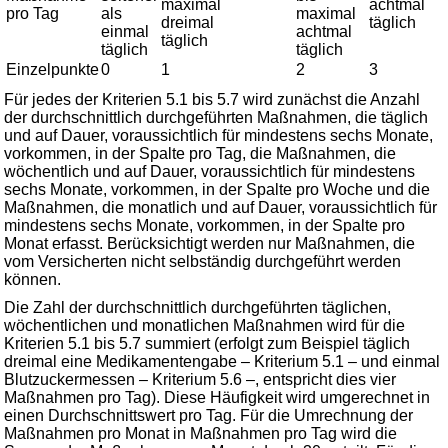
maximal
achtmal
pro Tag
als
maximal
dreimal
täglich
einmal
achtmal
täglich
täglich
täglich
Einzelpunkte
0
1
2
3
Für jedes der Kriterien 5.1 bis 5.7 wird zunächst die Anzahl
der durchschnittlich durchgeführten Maßnahmen, die täglich
und auf Dauer, voraussichtlich für mindestens sechs Monate,
vorkommen, in der Spalte pro Tag, die Maßnahmen, die
wöchentlich und auf Dauer, voraussichtlich für mindestens
sechs Monate, vorkommen, in der Spalte pro Woche und die
Maßnahmen, die monatlich und auf Dauer, voraussichtlich für
mindestens sechs Monate, vorkommen, in der Spalte pro
Monat erfasst. Berücksichtigt werden nur Maßnahmen, die
vom Versicherten nicht selbständig durchgeführt werden
können.
Die Zahl der durchschnittlich durchgeführten täglichen,
wöchentlichen und monatlichen Maßnahmen wird für die
Kriterien 5.1 bis 5.7 summiert (erfolgt zum Beispiel täglich
dreimal eine Medikamentengabe – Kriterium 5.1 – und einmal
Blutzuckermessen – Kriterium 5.6 –, entspricht dies vier
Maßnahmen pro Tag). Diese Häufigkeit wird umgerechnet in
einen Durchschnittswert pro Tag. Für die Umrechnung der
Maßnahmen pro Monat in Maßnahmen pro Tag wird die