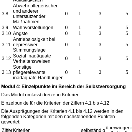
Abwehr pflegerischer
und anderer
3.8
0
1
3
5
unterstützender
Maßnahmen
3.9
Wahnvorstellungen
0
1
3
5
3.10
Ängste
0
1
3
5
Antriebslosigkeit bei
3.11
depressiver
0
1
3
5
Stimmungslage
Sozial inadäquate
3.12
0
1
3
5
Verhaltensweisen
Sonstige
3.13
pflegerelevante
0
1
3
5
inadäquate Handlungen
Modul 4: Einzelpunkte im Bereich der Selbstversorgung
Das Modul umfasst dreizehn Kriterien:
Einzelpunkte für die Kriterien der Ziffern 4.1 bis 4.12
Die Ausprägungen der Kriterien 4.1 bis 4.12 werden in den
folgenden Kategorien mit den nachstehenden Punkten
gewertet:
überwiegen
Ziffer
Kriterien
selbständig