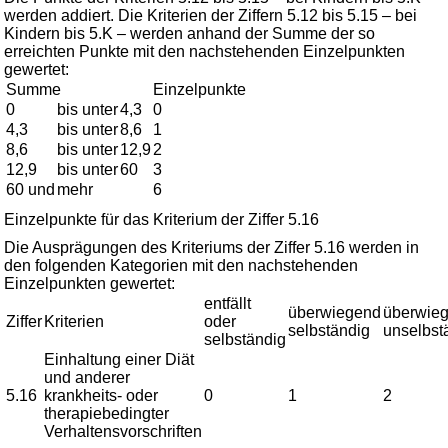
werden addiert. Die Kriterien der Ziffern 5.12 bis 5.15 – bei
Kindern bis 5.K – werden anhand der Summe der so
erreichten Punkte mit den nachstehenden Einzelpunkten
gewertet:
Summe
Einzelpunkte
0
bis unter
4,3
0
4,3
bis unter
8,6
1
8,6
bis unter
12,9
2
12,9
bis unter
60
3
60 und
mehr
6
Einzelpunkte für das Kriterium der Ziffer 5.16
Die Ausprägungen des Kriteriums der Ziffer 5.16 werden in
den folgenden Kategorien mit den nachstehenden
Einzelpunkten gewertet:
entfällt
überwiegend
überwie
Ziffer
Kriterien
oder
selbständig
unselbst
selbständig
Einhaltung einer Diät
und anderer
5.16
krankheits- oder
0
1
2
therapiebedingter
Verhaltensvorschriften