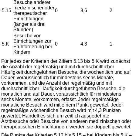
Besuche anderer
medizinischer oder
5.15
0
8,6
2
therapeutischer
Einrichtungen
(länger als drei
Stunden)
Besuche von
Einrichtungen zur
5.K
0
4,3
1
Frühförderung bei
Kindern
Für jedes der Kriterien der Ziffern 5.13 bis 5.K wird zunächst
die Anzahl der regelmäßig und mit durchschnittlicher
Häufigkeit durchgeführten Besuche, die wöchentlich und auf
Dauer, voraussichtlich für mindestens sechs Monate,
vorkommen, und die Anzahl der regelmäßig und mit
durchschnittlicher Häufigkeit durchgeführten Besuche, die
monatlich und auf Dauer, voraussichtlich für mindestens
sechs Monate, vorkommen, erfasst. Jeder regelmäßige
monatliche Besuch wird mit einem Punkt gewertet. Jeder
regelmäßige wöchentliche Besuch wird mit 4,3 Punkten
gewertet. Handelt es sich um zeitlich ausgedehnte
Arztbesuche oder Besuche von anderen medizinischen oder
therapeutischen Einrichtungen, werden sie doppelt gewertet.
Die Punkte der Kriterien 5.12 bis 5.15 – bei Kindern bis 5.K –