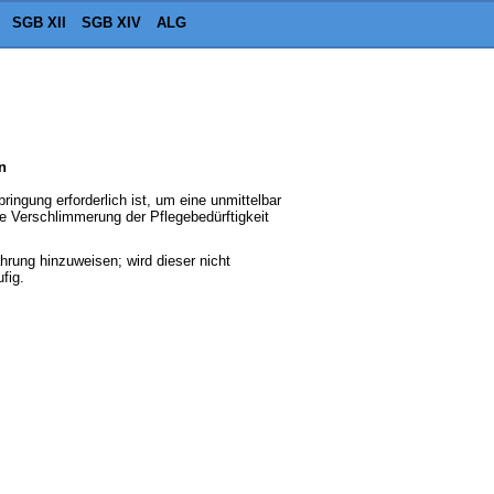
SGB XII
SGB XIV
ALG
n
ringung erforderlich ist, um eine unmittelbar
ne Verschlimmerung der Pflegebedürftigkeit
hrung hinzuweisen; wird dieser nicht
fig.