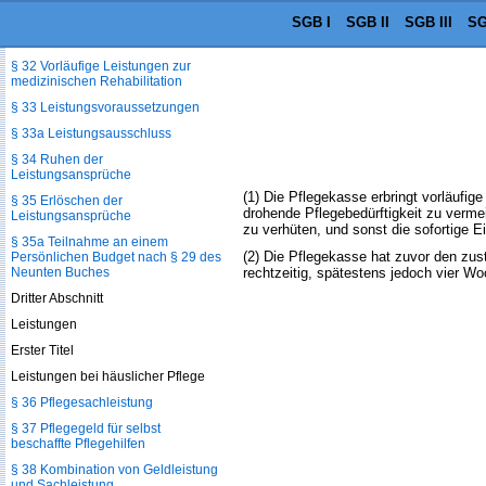
SGB I
SGB II
SGB III
SG
§ 31 Vorrang der Rehabilitation vor
Pflege
§ 32 Vorläufige Leistungen zur
medizinischen Rehabilitation
§ 33 Leistungsvoraussetzungen
§ 33a Leistungsausschluss
§ 34 Ruhen der
Leistungsansprüche
(1) Die Pflegekasse erbringt vorläufige
§ 35 Erlöschen der
drohende Pflegebedürftigkeit zu verme
Leistungsansprüche
zu verhüten, und sonst die sofortige E
§ 35a Teilnahme an einem
(2) Die Pflegekasse hat zuvor den zust
Persönlichen Budget nach § 29 des
Neunten Buches
rechtzeitig, spätestens jedoch vier Woc
Dritter Abschnitt
Leistungen
Erster Titel
Leistungen bei häuslicher Pflege
§ 36 Pflegesachleistung
§ 37 Pflegegeld für selbst
beschaffte Pflegehilfen
§ 38 Kombination von Geldleistung
und Sachleistung