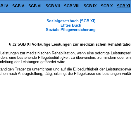
B IV
SGB V
SGB VI
SGB VII
SGB VIII
SGB IX
SGB X
SGB XI
Sozialgesetzbuch (SGB XI)
Elftes Buch
Soziale Pflegeversicherung
§ 32 SGB XI Vorläufige Leistungen zur medizinischen Rehabilitatio
 Leistungen zur medizinischen Rehabilitation, wenn eine sofortige Leistungserb
iden, eine bestehende Pflegebedürftigkeit zu überwinden, zu mindern oder ei
inleitung der Leistungen gefährdet wäre.
ändigen Träger zu unterrichten und auf die Eilbedürftigkeit der Leistungsgewä
hen nach Antragstellung, tätig, erbringt die Pflegekasse die Leistungen vorläu