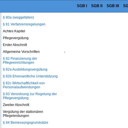
Abrechnungsprüfungen
SGB I
SGB II
SGB III
SG
§ 80 (weggefallen)
§ 80a (weggefallen)
§ 81 Verfahrensregelungen
Achtes Kapitel
Pflegevergütung
Erster Abschnitt
Allgemeine Vorschriften
-
§ 82 Finanzierung der
Pflegeeinrichtungen
§ 82a Ausbildungsvergütung
§ 82b Ehrenamtliche Unterstützung
§ 82c Wirtschaftlichkeit von
Personalaufwendungen
§ 83 Verordnung zur Regelung der
Pflegevergütung
Zweiter Abschnitt
Vergütung der stationären
Pflegeleistungen
§ 84 Bemessungsgrundsätze