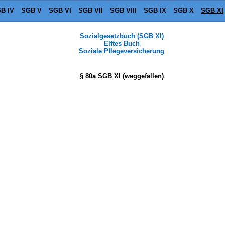
B IV
SGB V
SGB VI
SGB VII
SGB VIII
SGB IX
SGB X
SGB XI
Sozialgesetzbuch (SGB XI)
Elftes Buch
Soziale Pflegeversicherung
§ 80a SGB XI (weggefallen)