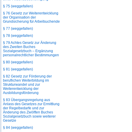
§ 75 (weggefallen)
§ 76 Gesetz zur Weiterentwicklung
der Organisation der
Grundsicherung für Arbeitsuchende
§ 77 (weggefallen)
§ 78 (weggefallen)
§ 79 Achtes Gesetz zur Änderung
des Zweiten Buches
Sozialgesetzbuch – Ergänzung
personalrechtlicher Bestimmungen
§ 80 (weggefallen)
§ 81 (weggefallen)
§ 82 Gesetz zur Förderung der
beruflichen Weiterbildung im
Strukturwandel und zur
Weiterentwicklung der
Ausbildungsförderung
§ 83 Übergangsregelung aus
Anlass des Gesetzes zur Ermittlung
der Regelbedarfe und zur
Änderung des Zwölften Buches
Sozialgesetzbuch sowie weiterer
Gesetze
§ 84 (weggefallen)