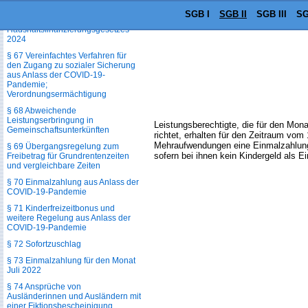
§ 66a Übergangsregelung aus
SGB I
SGB II
SGB III
SG
Anlass des
Haushaltsfinanzierungs­gesetzes
2024
§ 67 Vereinfachtes Verfahren für
den Zugang zu sozialer Sicherung
aus Anlass der COVID-19-
Pandemie;
Verordnungsermächtigung
§ 68 Abweichende
Leistungserbringung in
Leistungsberechtigte, die für den Mon
Gemeinschaftsunterkünften
richtet, erhalten für den Zeitraum v
Mehraufwendungen eine Einmalzahlung i
§ 69 Übergangsregelung zum
sofern bei ihnen kein Kindergeld als 
Freibetrag für Grundrentenzeiten
und vergleichbare Zeiten
§ 70 Einmalzahlung aus Anlass der
COVID-19-Pandemie
§ 71 Kinderfreizeitbonus und
weitere Regelung aus Anlass der
COVID-19-Pandemie
§ 72 Sofortzuschlag
§ 73 Einmalzahlung für den Monat
Juli 2022
§ 74 Ansprüche von
Ausländerinnen und Ausländern mit
einer Fiktionsbescheinigung