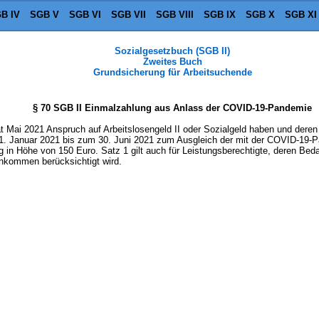
B IV
SGB V
SGB VI
SGB VII
SGB VIII
SGB IX
SGB X
SGB XI
Sozialgesetzbuch (SGB II)
Zweites Buch
Grundsicherung für Arbeitsuchende
§ 70 SGB II Einmalzahlung aus Anlass der COVID-19-Pandemie
at Mai 2021 Anspruch auf Arbeitslosengeld II oder Sozialgeld haben und deren
om 1. Januar 2021 bis zum 30. Juni 2021 zum Ausgleich der mit der COVID-
n Höhe von 150 Euro. Satz 1 gilt auch für Leistungsberechtigte, deren Bedar
Einkommen berücksichtigt wird.