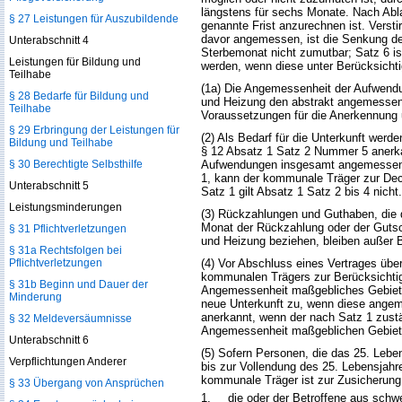
längstens für sechs Monate. Nach Abla
§ 27 Leistungen für Auszubildende
genannte Frist anzurechnen ist. Verst
davor angemessen, ist die Senkung de
Unterabschnitt 4
Sterbemonat nicht zumutbar; Satz 6 
Leistungen für Bildung und
werden, wenn diese unter Berücksicht
Teilhabe
(1a) Die Angemessenheit der Aufwendun
§ 28 Bedarfe für Bildung und
und Heizung den abstrakt angemessenen
Teilhabe
Voraussetzungen für die Anerkennun
§ 29 Erbringung der Leistungen für
(2) Als Bedarf für die Unterkunft we
Bildung und Teilhabe
§ 12 Absatz 1 Satz 2 Nummer 5 anerka
§ 30 Berechtigte Selbsthilfe
Aufwendungen insgesamt angemessen si
1, kann der kommunale Träger zur Deck
Unterabschnitt 5
Satz 1 gilt Absatz 1 Satz 2 bis 4 nicht.
Leistungsminderungen
(3) Rückzahlungen und Guthaben, die 
Monat der Rückzahlung oder der Gutsch
§ 31 Pflichtverletzungen
und Heizung beziehen, bleiben außer B
§ 31a Rechtsfolgen bei
Pflichtverletzungen
(4) Vor Abschluss eines Vertrages über
kommunalen Trägers zur Berücksichtigu
§ 31b Beginn und Dauer der
Angemessenheit maßgebliches Gebiet si
Minderung
neue Unterkunft zu, wenn diese ange
anerkannt, wenn der nach Satz 1 zustä
§ 32 Meldeversäumnisse
Angemessenheit maßgeblichen Gebiets w
Unterabschnitt 6
(5) Sofern Personen, die das 25. Lebe
Verpflichtungen Anderer
bis zur Vollendung des 25. Lebensjahr
kommunale Träger ist zur Zusicherung 
§ 33 Übergang von Ansprüchen
1.
die oder der Betroffene aus schw