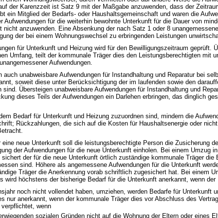
uf der Karenzzeit ist Satz 9 mit der Maßgabe anzuwenden, dass der Zeitraum 
irbt ein Mitglied der Bedarfs- oder Haushaltsgemeinschaft und waren die Aufw
r Aufwendungen für die weiterhin bewohnte Unterkunft für die Dauer von mi
ist nicht anzuwenden. Eine Absenkung der nach Satz 1 oder 8 unangemessen
igung der bei einem Wohnungswechsel zu erbringenden Leistungen unwirtschaf
gen für Unterkunft und Heizung wird für den Bewilligungszeitraum geprüft. Ü
 Umfang, teilt der kommunale Träger dies den Leistungsberechtigten mit und
g unangemessener Aufwendungen.
rden auch unabweisbare Aufwendungen für Instandhaltung und Reparatur bei 
nnt, soweit diese unter Berücksichtigung der im laufenden sowie den darauf
nd. Übersteigen unabweisbare Aufwendungen für Instandhaltung und Reparat
ung dieses Teils der Aufwendungen ein Darlehen erbringen, das dinglich gesi
dem Bedarf für Unterkunft und Heizung zuzuordnen sind, mindern die Aufwen
rift; Rückzahlungen, die sich auf die Kosten für Haushaltsenergie oder nich
etracht.
 eine neue Unterkunft soll die leistungsberechtigte Person die Zusicherung de
ng der Aufwendungen für die neue Unterkunft einholen. Bei einem Umzug in e
chert der für die neue Unterkunft örtlich zuständige kommunale Träger die 
messen sind. Höhere als angemessene Aufwendungen für die Unterkunft werd
ndige Träger die Anerkennung vorab schriftlich zugesichert hat. Bei einem Um
ird höchstens der bisherige Bedarf für die Unterkunft anerkannt, wenn der Um
nsjahr noch nicht vollendet haben, umziehen, werden Bedarfe für Unterkunft 
es nur anerkannt, wenn der kommunale Träger dies vor Abschluss des Vertrage
verpflichtet, wenn
erwiegenden sozialen Gründen nicht auf die Wohnung der Eltern oder eines El