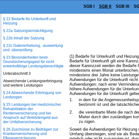
des Lebensunterhalts
SGB I
SGB II
SGB III
SG
§ 21 Mehrbedarfe
§ 22 Bedarfe für Unterkunft und
Heizung
§ 22a Satzungsermächtigung
§ 22b Inhalt der Satzung
§ 22c Datenerhebung, -auswertung
und -überprüfung
(1) Bedarfe für Unterkunft und Heizu
§ 23 Besonderheiten beim
Bedarfe für Unterkunft gilt eine Kare
Grundsicherungsgeld für nicht
dieser Karenzzeit werden die Bedarfe 
erwerbsfähige Leistungsberechtigte
mindestens einen Monat unterbrochen,
Unterabschnitt 3
mindestens drei Jahre keine Leistung
Aufwendungen für die Unterkunft nicht
Abweichende Leistungserbringung
Aufwendungen; nach einer Verminderung
und weitere Leistungen
höhere Aufwendungen für die Unterkunf
§ 24 Abweichende Erbringung von
Aufwendungen für die Unterkunft gelte
Leistungen
1.
in dem für die Angemessenheitsp
bestimmt ist und die tatsächlich
§ 25 Leistungen bei medizinischer
Rehabilitation der
2.
die vereinbarte Miete die nach de
Rentenversicherung und bei
Mieter durch den zuständigen k
Anspruch auf Verletztengeld aus
zu rügen.
der Unfallversicherung
Soweit die Aufwendungen für Heizung 
§ 26 Zuschüsse zu Beiträgen zur
Krankenversicherung und
Umfang übersteigen, sind sie als Beda
Pflegeversicherung
möglich oder nicht zuzumuten ist, du