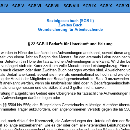
B IV
SGB V
SGB VI
SGB VII
SGB VIII
SGB IX
SGB X
SGB XI
Sozialgesetzbuch (SGB II)
Zweites Buch
Grundsicherung für Arbeitsuchende
§ 22 SGB II Bedarfe für Unterkunft und Heizung
ng werden in Höhe der tatsächlichen Aufwendungen anerkannt, soweit diese a
nzzeit von einem Jahr ab Beginn des Monats, für den erstmals Leistungen na
für Unterkunft in Höhe der tatsächlichen Aufwendungen anerkannt. Wird der Le
 verlängert sich die Karenzzeit um volle Monate ohne Leistungsbezug. Eine 
en nach diesem oder dem Zwölften Buch bezogen worden sind. Abweichend vo
 als Bedarf anerkannt, soweit sie mehr als eineinhalbmal so hoch sind wie di
 der Anzahl der Mitglieder der Bedarfsgemeinschaft ist Satz 9 anzuwenden. 
t anerkannt werden, wenn sie unabweisbar sind oder in Bedarfsgemeinschafte
n als unangemessen und die Sätze 2 und 3 gelten nicht, soweit
rüfung maßgeblichen Gebiet eine Obergrenze für tatsächliche Aufwendungen
en Aufwendungen darüber liegen oder
n §§ 556d bis 556g des Bürgerlichen Gesetzbuchs zulässige Miethöhe übersteig
ommunalen Träger aufzufordern, den angenommenen Verstoß gegen die §§ 556
und, nach Ablauf der Karenzzeit, die Aufwendungen der Unterkunft den der B
rf so lange anzuerkennen, wie es der oder dem alleinstehenden Leistungsbere
rch einen Wohnungswechsel, durch Vermieten oder auf andere Weise die Aufw