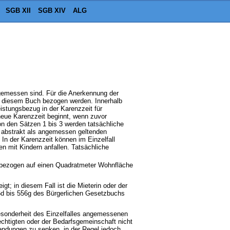
SGB XII
SGB XIV
ALG
ngemessen sind. Für die Anerkennung der
ch diesem Buch bezogen werden. Innerhalb
istungsbezug in der Karenzzeit für
neue Karenzzeit beginnt, wenn zuvor
n den Sätzen 1 bis 3 werden tatsächliche
e abstrakt als angemessen geltenden
In der Karenzzeit können im Einzelfall
n mit Kindern anfallen. Tatsächliche
 bezogen auf einen Quadratmeter Wohnfläche
t; in diesem Fall ist die Mieterin oder der
d bis 556g des Bürgerlichen Gesetzbuchs
esonderheit des Einzelfalles angemessenen
chtigten oder der Bedarfsgemeinschaft nicht
endungen zu senken, in der Regel jedoch