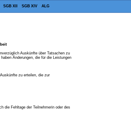
SGB XII
SGB XIV
ALG
beit
t unverzüglich Auskünfte über Tatsachen zu
e haben Änderungen, die für die Leistungen
Auskünfte zu erteilen, die zur
ich die Fehltage der Teilnehmerin oder des