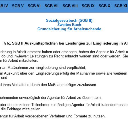
B IV
SGB V
SGB VI
SGB VII
SGB VIII
SGB IX
SGB X
SGB XI
Sozialgesetzbuch (SGB II)
Zweites Buch
Grundsicherung für Arbeitsuchende
§ 61 SGB II Auskunftspflichten bei Leistungen zur Eingliederung in Ar
liederung in Arbeit erbracht haben oder erbringen, haben der Agentur für Arbei
n, ob und inwieweit Leistungen zu Recht erbracht worden sind oder werden. Si
 für Arbeit mitzuteilen.
r an Maßnahmen zur Eingliederung sind verpflichtet,
gen Auskunft über den Eingliederungserfolg der Maßnahme sowie alle weiteren 
, und
und ihres Verhaltens durch den Maßnahmeträger zuzulassen.
lnehmenden unverzüglich der Agentur für Arbeit zu übermitteln,
 oder den einzelnen Teilnehmer zuständigen Agentur für Arbeit kalendermonatl
die Fehltage mitzuteilen.
gentur für Arbeit vorgegebenen Verfahren und Formate zu nutzen.