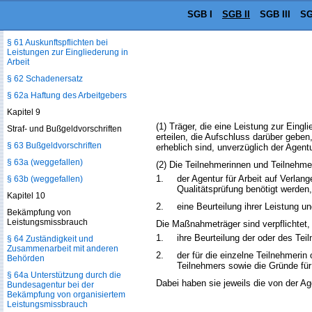
SGB I
SGB II
SGB III
SG
§ 60 Auskunfts-, Mitwirkungs- und
Nachweispflicht Dritter
§ 61 Auskunftspflichten bei
Leistungen zur Eingliederung in
Arbeit
§ 62 Schadenersatz
§ 62a Haftung des Arbeitgebers
Kapitel 9
(1) Träger, die eine Leistung zur Eing
Straf- und Bußgeldvorschriften
erteilen, die Aufschluss darüber gebe
§ 63 Bußgeldvorschriften
erheblich sind, unverzüglich der Agentur
§ 63a (weggefallen)
(2) Die Teilnehmerinnen und Teilnehme
1.
der Agentur für Arbeit auf Verlan
§ 63b (weggefallen)
Qualitätsprüfung benötigt werden
Kapitel 10
2.
eine Beurteilung ihrer Leistung 
Bekämpfung von
Leistungsmissbrauch
Die Maßnahmeträger sind verpflichtet,
1.
ihre Beurteilung der oder des Tei
§ 64 Zuständigkeit und
Zusammenarbeit mit anderen
2.
der für die einzelne Teilnehmerin
Behörden
Teilnehmers sowie die Gründe für 
§ 64a Unterstützung durch die
Dabei haben sie jeweils die von der A
Bundesagentur bei der
Bekämpfung von organisiertem
Leistungsmissbrauch