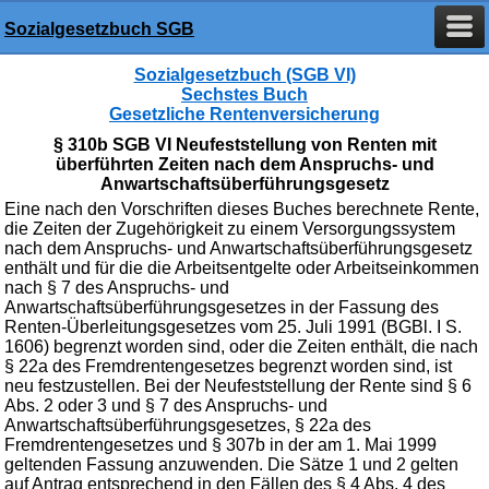
Sozialgesetzbuch SGB
Sozialgesetzbuch (SGB VI)
Sechstes Buch
Gesetzliche Rentenversicherung
§ 310b SGB VI Neufeststellung von Renten mit
überführten Zeiten nach dem Anspruchs- und
Anwartschaftsüberführungsgesetz
Eine nach den Vorschriften dieses Buches berechnete Rente,
die Zeiten der Zugehörigkeit zu einem Versorgungssystem
nach dem Anspruchs- und Anwartschaftsüberführungsgesetz
enthält und für die die Arbeitsentgelte oder Arbeitseinkommen
nach § 7 des Anspruchs- und
Anwartschaftsüberführungsgesetzes in der Fassung des
Renten-Überleitungsgesetzes vom 25. Juli 1991 (BGBl. I S.
1606) begrenzt worden sind, oder die Zeiten enthält, die nach
§ 22a des Fremdrentengesetzes begrenzt worden sind, ist
neu festzustellen. Bei der Neufeststellung der Rente sind § 6
Abs. 2 oder 3 und § 7 des Anspruchs- und
Anwartschaftsüberführungsgesetzes, § 22a des
Fremdrentengesetzes und § 307b in der am 1. Mai 1999
geltenden Fassung anzuwenden. Die Sätze 1 und 2 gelten
auf Antrag entsprechend in den Fällen des § 4 Abs. 4 des