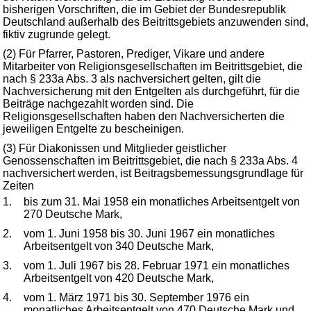
bisherigen Vorschriften, die im Gebiet der Bundesrepublik
Deutschland außerhalb des Beitrittsgebiets anzuwenden sind,
fiktiv zugrunde gelegt.
(2) Für Pfarrer, Pastoren, Prediger, Vikare und andere
Mitarbeiter von Religionsgesellschaften im Beitrittsgebiet, die
nach § 233a Abs. 3 als nachversichert gelten, gilt die
Nachversicherung mit den Entgelten als durchgeführt, für die
Beiträge nachgezahlt worden sind. Die
Religionsgesellschaften haben den Nachversicherten die
jeweiligen Entgelte zu bescheinigen.
(3) Für Diakonissen und Mitglieder geistlicher
Genossenschaften im Beitrittsgebiet, die nach § 233a Abs. 4
nachversichert werden, ist Beitragsbemessungsgrundlage für
Zeiten
1.
bis zum 31. Mai 1958 ein monatliches Arbeitsentgelt von
270 Deutsche Mark,
2.
vom 1. Juni 1958 bis 30. Juni 1967 ein monatliches
Arbeitsentgelt von 340 Deutsche Mark,
3.
vom 1. Juli 1967 bis 28. Februar 1971 ein monatliches
Arbeitsentgelt von 420 Deutsche Mark,
4.
vom 1. März 1971 bis 30. September 1976 ein
monatliches Arbeitsentgelt von 470 Deutsche Mark und