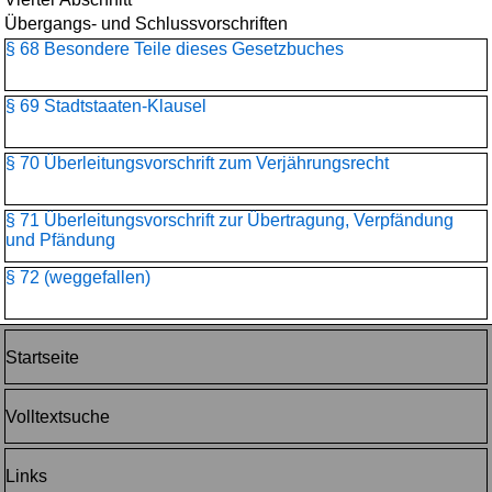
Übergangs- und Schlussvorschriften
§ 68 Besondere Teile dieses Gesetzbuches
§ 69 Stadtstaaten-Klausel
§ 70 Überleitungsvorschrift zum Verjährungsrecht
§ 71 Überleitungsvorschrift zur Übertragung, Verpfändung
und Pfändung
§ 72 (weggefallen)
Startseite
Volltextsuche
Links