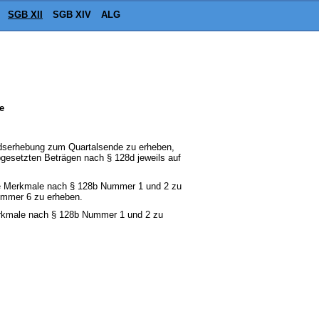
SGB XII
SGB XIV
ALG
e
dserhebung zum Quartalsende zu erheben,
esetzten Beträgen nach § 128d jeweils auf
die Merkmale nach § 128b Nummer 1 und 2 zu
ummer 6 zu erheben.
Merkmale nach § 128b Nummer 1 und 2 zu