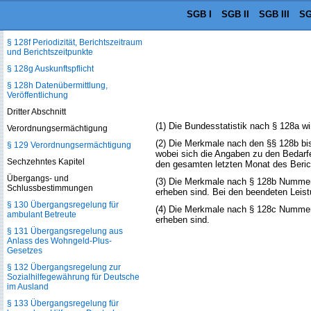
abgesetzten Beträge
SGB I
SGB II
SGB III
SG
§ 128e Hilfsmerkmale
§ 128f Periodizität, Berichtszeitraum
und Berichtszeitpunkte
§ 128g Auskunftspflicht
§ 128h Datenübermittlung,
Veröffentlichung
Dritter Abschnitt
(1) Die Bundesstatistik nach § 128a wi
Verordnungsermächtigung
(2) Die Merkmale nach den §§ 128b b
§ 129 Verordnungsermächtigung
wobei sich die Angaben zu den Bedar
Sechzehntes Kapitel
den gesamten letzten Monat des Beric
Übergangs- und
(3) Die Merkmale nach § 128b Nummer 
Schlussbestimmungen
erheben sind. Bei den beendeten Leis
§ 130 Übergangsregelung für
(4) Die Merkmale nach § 128c Nummer 
ambulant Betreute
erheben sind.
§ 131 Übergangsregelung aus
Anlass des Wohngeld-Plus-
Gesetzes
§ 132 Übergangsregelung zur
Sozialhilfegewährung für Deutsche
im Ausland
§ 133 Übergangsregelung für