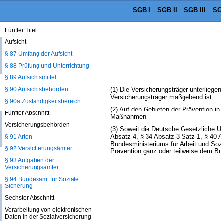
Vermögensanlagen
SGB I
SGB II
SGB III
SG
§ 86 Ausnahmegenehmigung
Fünfter Titel
Aufsicht
§ 87 Umfang der Aufsicht
§ 88 Prüfung und Unterrichtung
§ 89 Aufsichtsmittel
§ 90 Aufsichtsbehörden
(1) Die Versicherungsträger unterliege
Versicherungsträger maßgebend ist.
§ 90a Zuständigkeitsbereich
(2) Auf den Gebieten der Prävention i
Fünfter Abschnitt
Maßnahmen.
Versicherungsbehörden
(3) Soweit die Deutsche Gesetzliche U
Absatz 4, § 34 Absatz 3 Satz 1, § 40 
§ 91 Arten
Bundesministeriums für Arbeit und Soz
§ 92 Versicherungsämter
Prävention ganz oder teilweise dem B
§ 93 Aufgaben der
Versicherungsämter
§ 94 Bundesamt für Soziale
Sicherung
Sechster Abschnitt
Verarbeitung von elektronischen
Daten in der Sozialversicherung