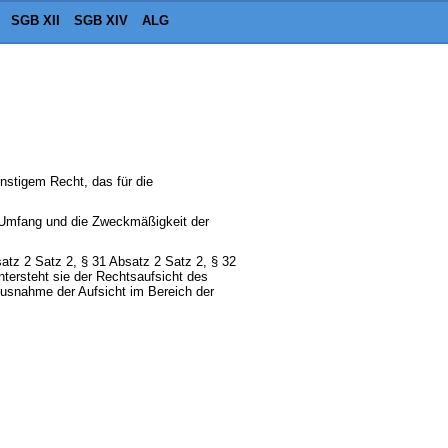
SGB XII
SGB XIV
ALG
onstigem Recht, das für die
en Umfang und die Zweckmäßigkeit der
atz 2 Satz 2, § 31 Absatz 2 Satz 2, § 32
tersteht sie der Rechtsaufsicht des
Ausnahme der Aufsicht im Bereich der