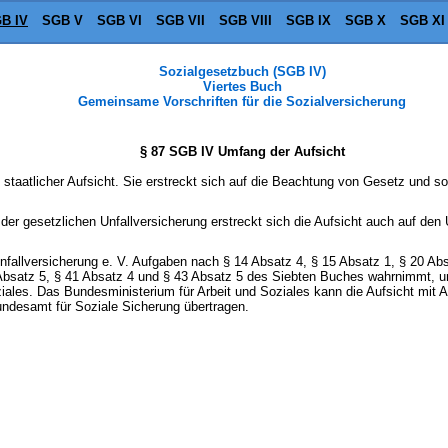
B IV
SGB V
SGB VI
SGB VII
SGB VIII
SGB IX
SGB X
SGB XI
Sozialgesetzbuch (SGB IV)
Viertes Buch
Gemeinsame Vorschriften für die Sozialversicherung
§ 87 SGB IV Umfang der Aufsicht
n staatlicher Aufsicht. Sie erstreckt sich auf die Beachtung von Gesetz und s
n der gesetzlichen Unfallversicherung erstreckt sich die Aufsicht auch auf d
nfallversicherung e. V. Aufgaben nach § 14 Absatz 4, § 15 Absatz 1, § 20 Abs
Absatz 5, § 41 Absatz 4 und § 43 Absatz 5 des Siebten Buches wahrnimmt, un
iales. Das Bundesministerium für Arbeit und Soziales kann die Aufsicht mit 
undesamt für Soziale Sicherung übertragen.