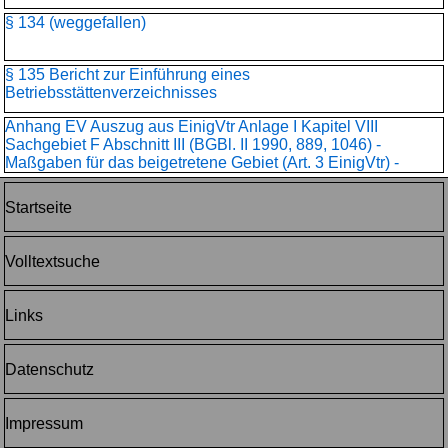
§ 134 (weggefallen)
§ 135 Bericht zur Einführung eines
Betriebsstättenverzeichnisses
Anhang EV Auszug aus EinigVtr Anlage I Kapitel VIII
Sachgebiet F Abschnitt III (BGBl. II 1990, 889, 1046) -
Maßgaben für das beigetretene Gebiet (Art. 3 EinigVtr) -
Startseite
Volltextsuche
Links
Datenschutz
Impressum