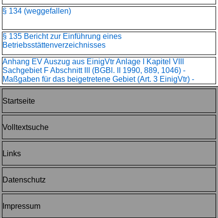
§ 134 (weggefallen)
§ 135 Bericht zur Einführung eines
Betriebsstättenverzeichnisses
Anhang EV Auszug aus EinigVtr Anlage I Kapitel VIII
Sachgebiet F Abschnitt III (BGBl. II 1990, 889, 1046) -
Maßgaben für das beigetretene Gebiet (Art. 3 EinigVtr) -
Startseite
Volltextsuche
Links
Datenschutz
Impressum