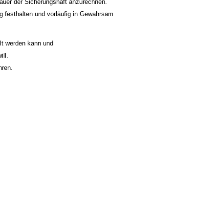
auer der Sicherungshaft anzurechnen.
ng festhalten und vorläufig in Gewahrsam
lt werden kann und
ll.
hren.