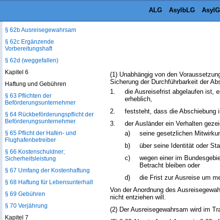
§ 62 Abschiebungshaft
ALG
AsylbLG
AsylG
§ 62a Vollzug der Abschiebungshaft
§ 62b Ausreisegewahrsam
§ 62c Ergänzende
Vorbereitungshaft
§ 62d (weggefallen)
Kapitel 6
(1) Unabhängig von den Voraussetzung
Sicherung der Durchführbarkeit der A
Haftung und Gebühren
1.
die Ausreisefrist abgelaufen ist, 
§ 63 Pflichten der
erheblich,
Beförderungsunternehmer
2.
feststeht, dass die Abschiebung 
§ 64 Rückbeförderungspflicht der
Beförderungsunternehmer
3.
der Ausländer ein Verhalten gezei
§ 65 Pflicht der Hafen- und
a)
seine gesetzlichen Mitwirkun
Flughafenbetreiber
b)
über seine Identität oder St
§ 66 Kostenschuldner;
c)
wegen einer im Bundesgebiet
Sicherheitsleistung
Betracht bleiben oder
§ 67 Umfang der Kostenhaftung
d)
die Frist zur Ausreise um me
§ 68 Haftung für Lebensunterhalt
Von der Anordnung des Ausreisegewahr
§ 69 Gebühren
nicht entziehen will.
§ 70 Verjährung
(2) Der Ausreisegewahrsam wird im Tran
Kapitel 7