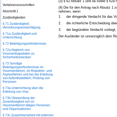
(3) § 62 Absatz 1 und 4a sowie § 62a
Verfahrensvorschriften
(4) Die für den Antrag nach Absatz 1 
Abschnitt 1
nehmen, wenn
1.
der dringende Verdacht für das V
Zuständigkeiten
2.
die richterliche Entscheidung üb
§ 71 Zuständigkeit;
Verordnungsermächtigung
3.
der begründete Verdacht vorliegt
§ 71a Zuständigkeit und
Der Ausländer ist unverzüglich dem R
Unterrichtung
§ 72 Beteiligungserfordernisse
§ 72a Abgleich von
Visumantragsdaten zu
Sicherheitszwecken
§ 73 Sonstige
Beteiligungserfordernisse im
Visumverfahren, im Registrier- und
Asylverfahren und bei der Erteilung
von Aufenthaltstiteln; Prüfung von
Personen
§ 73a Unterrichtung über die
Erteilung von Visa
§ 73b Überprüfung der
Zuverlässigkeit von im
Visumverfahren tätigen Personen
und Organisationen
§ 73c Zusammenarbeit mit externen