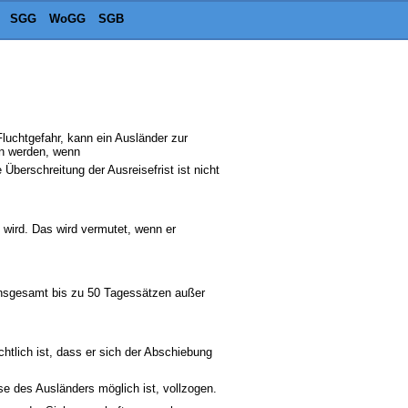
SGG
WoGG
SGB
luchtgefahr, kann ein Ausländer zur
en werden, wenn
 Überschreitung der Ausreisefrist ist nicht
n wird. Das wird vermutet, wenn er
 insgesamt bis zu 50 Tagessätzen außer
tlich ist, dass er sich der Abschiebung
se des Ausländers möglich ist, vollzogen.