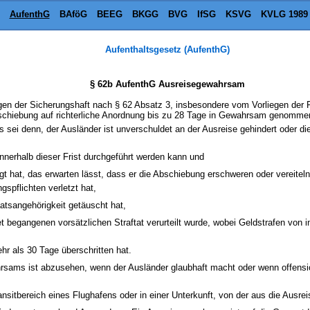
AufenthG
BAföG
BEEG
BKGG
BVG
IfSG
KSVG
KVLG 1989
Aufenthaltsgesetz (AufenthG)
§ 62b AufenthG Ausreisegewahrsam
en der Sicherungshaft nach § 62 Absatz 3, insbesondere vom Vorliegen der F
bschiebung auf richterliche Anordnung bis zu 28 Tage in Gewahrsam genomm
es sei denn, der Ausländer ist unverschuldet an der Ausreise gehindert oder die
innerhalb dieser Frist durchgeführt werden kann und
gt hat, das erwarten lässt, dass er die Abschiebung erschweren oder vereitel
gspflichten verletzt hat,
aatsangehörigkeit getäuscht hat,
 begangenen vorsätzlichen Straftat verurteilt wurde, wobei Geldstrafen von
hr als 30 Tage überschritten hat.
sams ist abzusehen, wenn der Ausländer glaubhaft macht oder wenn offensich
sitbereich eines Flughafens oder in einer Unterkunft, von der aus die Ausrei