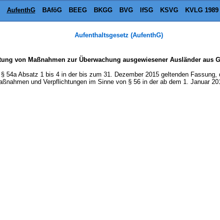
AufenthG
BAföG
BEEG
BKGG
BVG
IfSG
KSVG
KVLG 1989
Aufenthaltsgesetz (AufenthG)
itung von Maßnahmen zur Überwachung ausgewiesener Ausländer aus Gr
 54a Absatz 1 bis 4 in der bis zum 31. Dezember 2015 geltenden Fassung, 
aßnahmen und Verpflichtungen im Sinne von § 56 in der ab dem 1. Januar 20