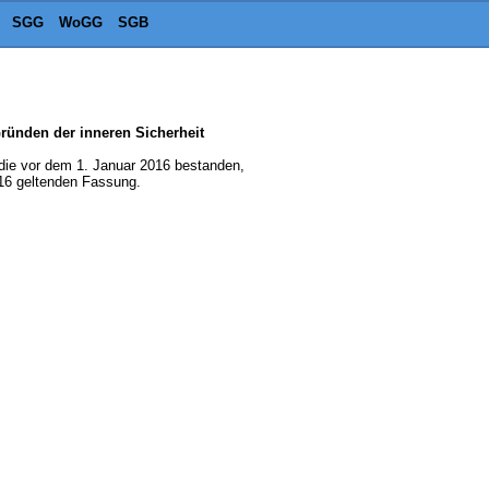
SGG
WoGG
SGB
ünden der inneren Sicherheit
die vor dem 1. Januar 2016 bestanden,
16 geltenden Fassung.