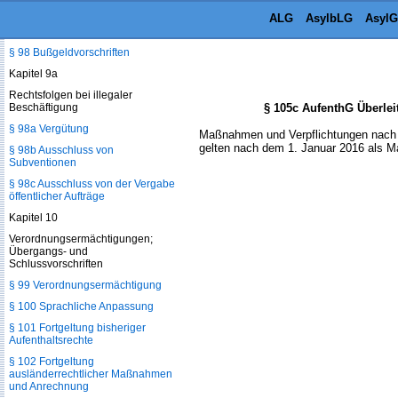
Einschleusen
ALG
AsylbLG
AsylG
§ 97a Geheimhaltungspflichten
§ 98 Bußgeldvorschriften
Kapitel 9a
Rechtsfolgen bei illegaler
Beschäftigung
§ 105c AufenthG Überle
§ 98a Vergütung
Maßnahmen und Verpflichtungen nach §
gelten nach dem 1. Januar 2016 als M
§ 98b Ausschluss von
Subventionen
§ 98c Ausschluss von der Vergabe
öffentlicher Aufträge
Kapitel 10
Verordnungsermächtigungen;
Übergangs- und
Schlussvorschriften
§ 99 Verordnungsermächtigung
§ 100 Sprachliche Anpassung
§ 101 Fortgeltung bisheriger
Aufenthaltsrechte
§ 102 Fortgeltung
ausländerrechtlicher Maßnahmen
und Anrechnung