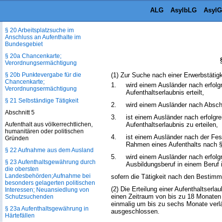
Aufenthaltstiteln nach den §§ 16b,
ALG
AsylbLG
AsylG
16c, 16e, 16f, 17, 18d, 18e, 18f, 18g
und 19e
§ 20 Arbeitsplatzsuche im
Anschluss an Aufenthalte im
Bundesgebiet
§ 20a Chancenkarte;
Verordnungsermächtigung
§ 20b Punktevergabe für die
(1) Zur Suche nach einer Erwerbstätigk
Chancenkarte;
1.
wird einem Ausländer nach erfol
Verordnungsermächtigung
Aufenthaltserlaubnis erteilt,
§ 21 Selbständige Tätigkeit
2.
wird einem Ausländer nach Abschl
Abschnitt 5
3.
ist einem Ausländer nach erfolgr
Aufenthalt aus völkerrechtlichen,
Aufenthaltserlaubnis zu erteilen,
humanitären oder politischen
4.
ist einem Ausländer nach der Fest
Gründen
Rahmen eines Aufenthalts nach § 
§ 22 Aufnahme aus dem Ausland
5.
wird einem Ausländer nach erfolg
§ 23 Aufenthaltsgewährung durch
Ausbildungsberuf in einem Beruf 
die obersten
Landesbehörden;Aufnahme bei
sofern die Tätigkeit nach den Bestimm
besonders gelagerten politischen
(2) Die Erteilung einer Aufenthaltserl
Interessen; Neuansiedlung von
einen Zeitraum von bis zu 18 Monaten e
Schutzsuchenden
einmalig um bis zu sechs Monate verlä
§ 23a Aufenthaltsgewährung in
ausgeschlossen.
Härtefällen