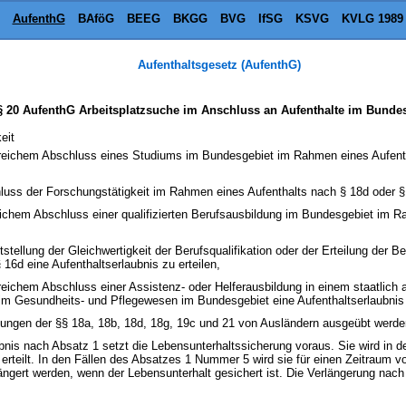
AufenthG
BAföG
BEEG
BKGG
BVG
IfSG
KSVG
KVLG 1989
Aufenthaltsgesetz (AufenthG)
§ 20 AufenthG Arbeitsplatzsuche im Anschluss an Aufenthalte im Bunde
eit
greichem Abschluss eines Studiums im Bundesgebiet im Rahmen eines Aufenth
uss der Forschungstätigkeit im Rahmen eines Aufenthalts nach § 18d oder § 18
eichem Abschluss einer qualifizierten Berufsausbildung im Bundesgebiet im R
stellung der Gleichwertigkeit der Berufsqualifikation oder der Erteilung der
16d eine Aufenthaltserlaubnis zu erteilen,
reichem Abschluss einer Assistenz- oder Helferausbildung in einem staatlich 
im Gesundheits- und Pflegewesen im Bundesgebiet eine Aufenthaltserlaubnis e
ungen der §§ 18a, 18b, 18d, 18g, 19c und 21 von Ausländern ausgeübt werden
aubnis nach Absatz 1 setzt die Lebensunterhaltssicherung voraus. Sie wird in
rteilt. In den Fällen des Absatzes 1 Nummer 5 wird sie für einen Zeitraum vo
ngert werden, wenn der Lebensunterhalt gesichert ist. Die Verlängerung nach