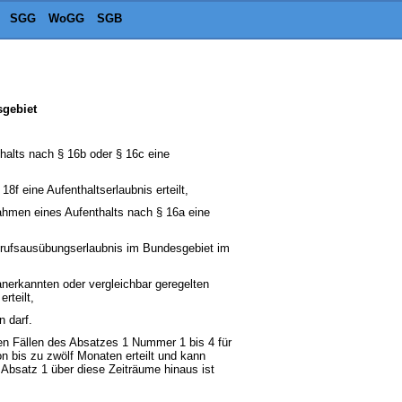
SGG
WoGG
SGB
sgebiet
alts nach § 16b oder § 16c eine
f eine Aufenthaltserlaubnis erteilt,
ahmen eines Aufenthalts nach § 16a eine
 Berufsausübungserlaubnis im Bundesgebiet im
anerkannten oder vergleichbar geregelten
rteilt,
 darf.
 den Fällen des Absatzes 1 Nummer 1 bis 4 für
n bis zu zwölf Monaten erteilt und kann
 Absatz 1 über diese Zeiträume hinaus ist