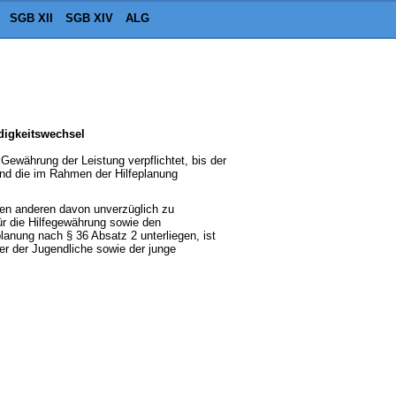
SGB XII
SGB XIV
ALG
digkeitswechsel
r Gewährung der Leistung verpflichtet, bis der
 und die im Rahmen der Hilfeplanung
 den anderen davon unverzüglich zu
für die Hilfegewährung sowie den
lanung nach § 36 Absatz 2 unterliegen, ist
r der Jugendliche sowie der junge