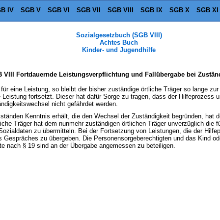
B IV
SGB V
SGB VI
SGB VII
SGB VIII
SGB IX
SGB X
SGB XI
Sozialgesetzbuch (SGB VIII)
Achtes Buch
Kinder- und Jugendhilfe
 VIII Fortdauernde Leistungsverpflichtung und Fallübergabe bei Zustän
 für eine Leistung, so bleibt der bisher zuständige örtliche Träger so lange zu
 Leistung fortsetzt. Dieser hat dafür Sorge zu tragen, dass der Hilfeprozess
ändigkeitswechsel nicht gefährdet werden.
Umständen Kenntnis erhält, die den Wechsel der Zuständigkeit begründen, hat
tliche Träger hat dem nunmehr zuständigen örtlichen Träger unverzüglich die 
zialdaten zu übermitteln. Bei der Fortsetzung von Leistungen, die der Hilfep
s Gespräches zu übergeben. Die Personensorgeberechtigten und das Kind ode
igte nach § 19 sind an der Übergabe angemessen zu beteiligen.