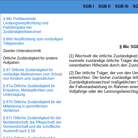
Leistungen in gemeinsamen
SGB I
SGB II
SGB III
SG
Wohnformen für Mütter/Väter und
Kinder
§ 86c Fortdauernde
Leistungsverpflichtung und
Fallübergabe bei
Zuständigkeitswechsel
§ 86d Verpflichtung zum vorläufigen
Tätigwerden
§ 86c SGB
Zweiter Unterabschnitt
(1) Wechselt die örtliche Zuständigkeit
Örtliche Zuständigkeit für andere
nunmehr zuständige örtliche Träger die
Aufgaben
vereinbarten Hilfeziele durch den Zust
§ 87 Örtliche Zuständigkeit für
(2) Der örtliche Träger, der von den 
vorläufige Maßnahmen zum Schutz
unterrichten. Der bisher zuständige ör
von Kindern und Jugendlichen
Zuständigkeitswechsel maßgeblichen So
§ 87a Örtliche Zuständigkeit für
die Fallverantwortung im Rahmen eine
Erlaubnis, Meldepflichten und
Volljährige oder der Leistungsberecht
Untersagung
§ 87b Örtliche Zuständigkeit für die
Mitwirkung in gerichtlichen
Verfahren
§ 87c Örtliche Zuständigkeit für die
Beistandschaft, die Pflegschaft, die
Vormundschaft und die schriftliche
Auskunft nach § 58