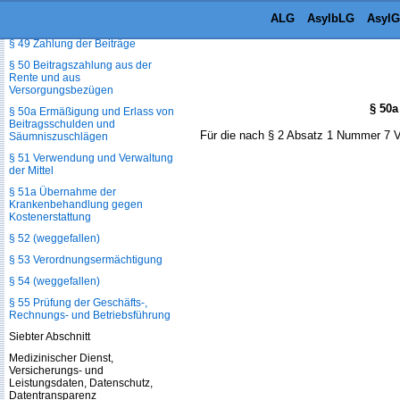
Bezug von
ALG
AsylbLG
AsylG
Pflegeunterstützungsgeld
§ 49 Zahlung der Beiträge
§ 50 Beitragszahlung aus der
Rente und aus
Versorgungsbezügen
§ 50
§ 50a Ermäßigung und Erlass von
Beitragsschulden und
Für die nach § 2 Absatz 1 Nummer 7 V
Säumniszuschlägen
§ 51 Verwendung und Verwaltung
der Mittel
§ 51a Übernahme der
Krankenbehandlung gegen
Kostenerstattung
§ 52 (weggefallen)
§ 53 Verordnungsermächtigung
§ 54 (weggefallen)
§ 55 Prüfung der Geschäfts-,
Rechnungs- und Betriebsführung
Siebter Abschnitt
Medizinischer Dienst,
Versicherungs- und
Leistungsdaten, Datenschutz,
Datentransparenz