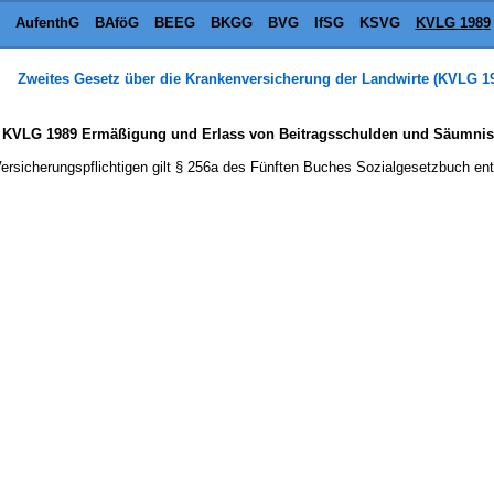
AufenthG
BAföG
BEEG
BKGG
BVG
IfSG
KSVG
KVLG 1989
Zweites Gesetz über die Krankenversicherung der Landwirte (KVLG 1
a KVLG 1989 Ermäßigung und Erlass von Beitragsschulden und Säumni
ersicherungspflichtigen gilt § 256a des Fünften Buches Sozialgesetzbuch en