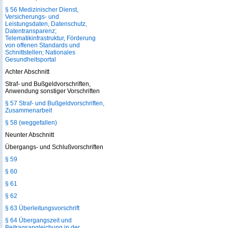
§ 56 Medizinischer Dienst,
Versicherungs- und
Leistungsdaten, Datenschutz,
Datentransparenz;
Telematikinfrastruktur, Förderung
von offenen Standards und
Schnittstellen; Nationales
Gesundheitsportal
Achter Abschnitt
Straf- und Bußgeldvorschriften,
Anwendung sonstiger Vorschriften
§ 57 Straf- und Bußgeldvorschriften,
Zusammenarbeit
§ 58 (weggefallen)
Neunter Abschnitt
Übergangs- und Schlußvorschriften
§ 59
§ 60
§ 61
§ 62
§ 63 Überleitungsvorschrift
§ 64 Übergangszeit und
Beitragsangleichung in der