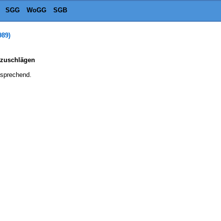
SGG
WoGG
SGB
989)
szuschlägen
tsprechend.