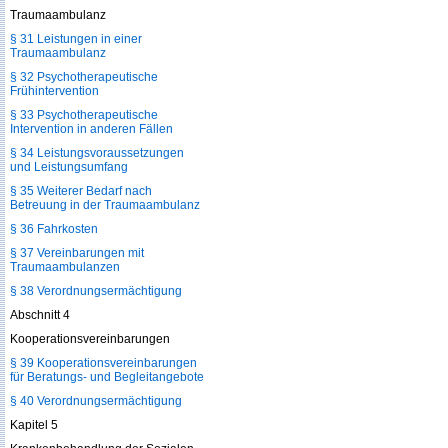
Traumaambulanz
§ 31 Leistungen in einer
Traumaambulanz
§ 32 Psychotherapeutische
Frühintervention
§ 33 Psychotherapeutische
Intervention in anderen Fällen
§ 34 Leistungsvoraussetzungen
und Leistungsumfang
§ 35 Weiterer Bedarf nach
Betreuung in der Traumaambulanz
§ 36 Fahrkosten
§ 37 Vereinbarungen mit
Traumaambulanzen
§ 38 Verordnungsermächtigung
Abschnitt 4
Kooperationsvereinbarungen
§ 39 Kooperationsvereinbarungen
für Beratungs- und Begleitangebote
§ 40 Verordnungsermächtigung
Kapitel 5