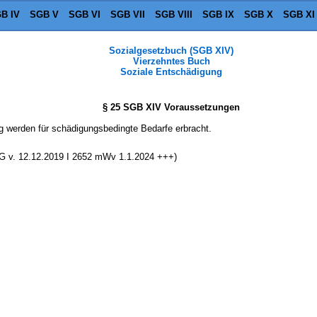
B IV
SGB V
SGB VI
SGB VII
SGB VIII
SGB IX
SGB X
SGB XI
Sozialgesetzbuch (SGB XIV)
Vierzehntes Buch
Soziale Entschädigung
§ 25 SGB XIV Voraussetzungen
g werden für schädigungsbedingte Bedarfe erbracht.
7 G v. 12.12.2019 I 2652 mWv 1.1.2024 +++)