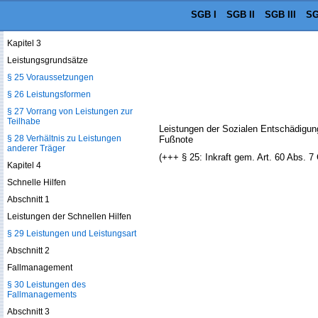
Schutzimpfungen oder andere
SGB I
SGB II
SGB III
SG
Maßnahmen der spezifischen
Prophylaxe
Kapitel 3
Leistungsgrundsätze
§ 25 Voraussetzungen
§ 26 Leistungsformen
§ 27 Vorrang von Leistungen zur
Teilhabe
Leistungen der Sozialen Entschädigun
§ 28 Verhältnis zu Leistungen
Fußnote
anderer Träger
(+++ § 25: Inkraft gem. Art. 60 Abs. 
Kapitel 4
Schnelle Hilfen
Abschnitt 1
Leistungen der Schnellen Hilfen
§ 29 Leistungen und Leistungsart
Abschnitt 2
Fallmanagement
§ 30 Leistungen des
Fallmanagements
Abschnitt 3