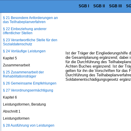
§ 19 Teilhabeplan
SGB I
SGB II
SGB III
SG
§ 20 Teilhabeplankonferenz
§ 21 Besondere Anforderungen an
das Teilhabeplanverfahren
§ 22 Einbeziehung anderer
öffentlicher Stellen
§ 23 Verantwortliche Stelle für den
Sozialdatenschutz
§ 24 Vorläufige Leistungen
Ist der Träger der Eingliederungshilfe 
die Gesamtplanung ergänzend; dabei is
Kapitel 5
für die Durchführung des Teilhabeplans 
Zusammenarbeit
Achten Buches ergänzend. Ist der Träg
gelten für ihn die Vorschriften für d
§ 25 Zusammenarbeit der
Durchführung des Teilhabeplanverfahren
Rehabilitationsträger
Soldatenentschädigungsgesetz ergänz
§ 26 Gemeinsame Empfehlungen
§ 27 Verordnungsermächtigung
Kapitel 6
Leistungsformen, Beratung
Abschnitt 1
Leistungsformen
§ 28 Ausführung von Leistungen