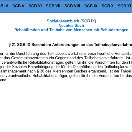
B IV
SGB V
SGB VI
SGB VII
SGB VIII
SGB IX
SGB X
SGB XI
Sozialgesetzbuch (SGB IX)
Neuntes Buch
Rehabilitation und Teilhabe von Menschen mit Behinderungen
§ 21 SGB IX Besondere Anforderungen an das Teilhabeplanverfahr
der für die Durchführung des Teilhabeplanverfahrens verantwortliche Rehabilitati
t das Gesamtplanverfahren ein Gegenstand des Teilhabeplanverfahrens. Ist de
verantwortliche Rehabilitationsträger, gelten für ihn die Vorschriften für den
er der Sozialen Entschädigung der für die Durchführung des Teilhabeplanverfa
as Fallmanagement nach § 30 des Vierzehnten Buches ergänzend. Ist der Träger
s verantwortliche Rehabilitationsträger, gelten für ihn die Vorschriften für
end.