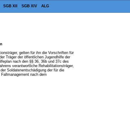
SGB XII
SGB XIV
ALG
en
onsträger, gelten für ihn die Vorschriften für
r Träger der öffentlichen Jugendhilfe der
 Hilfeplan nach den §§ 36, 36b und 37c des
hrens verantwortliche Rehabilitationsträger,
 der Soldatenentschädigung der für die
 das Fallmanagement nach dem